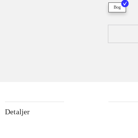
Bog
Detaljer
...
...
...