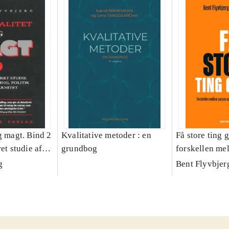
g magt. Bind 2
Kvalitative metoder : en
Få store ting g
et studie af
grundbog
forskellen me
olitik og
fiasko i alle s
g
Bent Flyvbjer