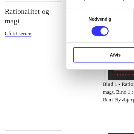
Rationalitet og
Samtykkevalg
Nødvendig
magt
Gå til serien
Afvis
Bind 1 -
Ratio
magt. Bind 1 :
videnskab
Bent Flyvbjer