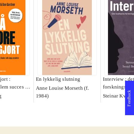
jort :
En lykkelig slutning
Interview : de
llem succes og
forskningsint
Anne Louise Morseth (f.
Feedback
lags projekter
håndværk
g
1984)
Steinar Kvale