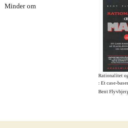
Minder om
Rationalitet o
: Et case-baser
planlægning, p
Bent Flyvbjer
modernitet