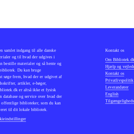
en samlet indgang til alle danske
Kontakt os
erialer og til hvad der udgives i
Om Bibliotek.d
 bestille materialer og så hente og
Hjælp og vejled
 bibliotek. Du kan bruge
Kontakt os
 at søge frem, hvad der er udgivet af
Privatlivspolitik
sskrifter, artikler, e-bøger,
Leverandører
bliotek.dk er altså ikke et fysisk
English
n database og service over hvad der
Tilgængeligheds
 offentlige biblioteker, som du kan
eret til dit lokale bibliotek.
ieindstillinger