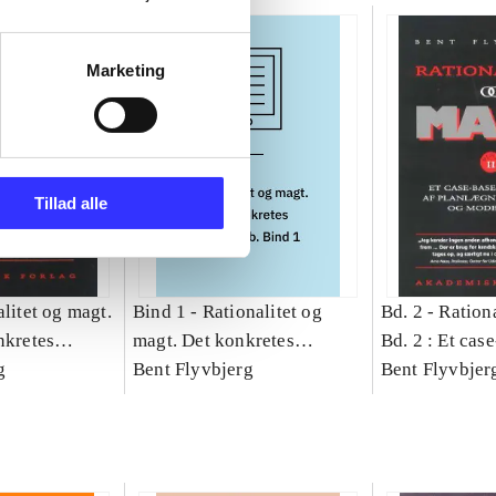
Marketing
Tillad alle
litet og magt.
Bind 1 -
Rationalitet og
Bd. 2 -
Rationa
nkretes
magt. Det konkretes
Bd. 2 : Et cas
g
videnskab. Bind 1
Bent Flyvbjerg
studie af plan
Bent Flyvbjer
politik og mod