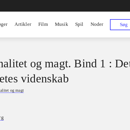
øger
Artikler
Film
Musik
Spil
Noder
Søg
nalitet og magt. Bind 1 : De
etes videnskab
alitet og magt
rg