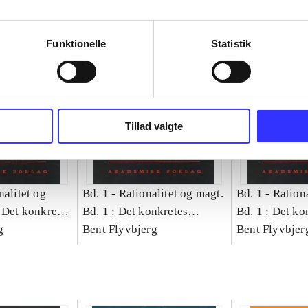
Funktionelle
Statistik
Tillad valgte
nalitet og
Bd. 1 -
Rationalitet og magt.
Bd. 1 -
Rationa
 Det konkretes
Bd. 1 : Det konkretes
Bd. 1 : Det ko
g
videnskab
Bent Flyvbjerg
videnskab
Bent Flyvbjer