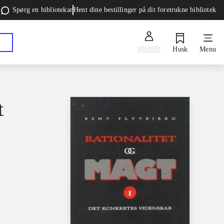
Spørg en bibliotekar
Hent dine bestillinger på dit foretrukne bibliotek
Log ind
Husk
Menu
t