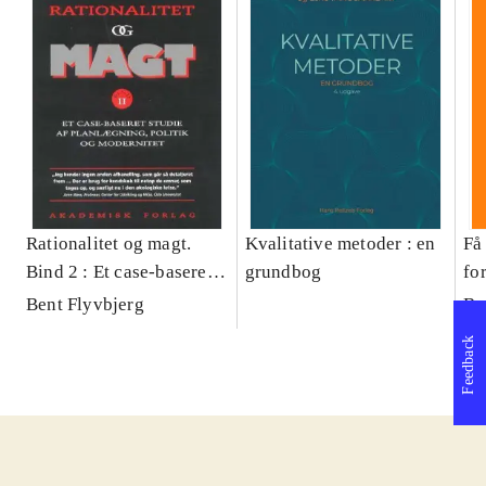
Rationalitet og magt.
Kvalitative metoder : en
Få 
Bind 2 : Et case-baseret
grundbog
fo
studie af planlægning,
og 
Bent Flyvbjerg
Be
politik og modernitet
pr
Feedback