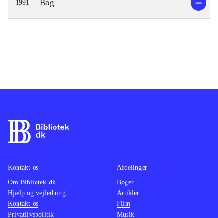
Bog
1991
Kontakt os
Afdelinger
Om Bibliotek.dk
Bøger
Hjælp og vejledning
Artikler
Kontakt os
Film
Privatlivspolitik
Musik