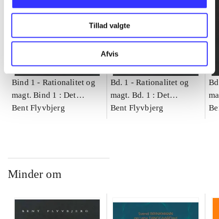
Tillad valgte
Afvis
Bind 1 -
Rationalitet og
Bd. 1 -
Rationalitet og
Bd
magt. Bind 1 : Det
magt. Bd. 1 : Det
ma
konkretes videnskab
Bent Flyvbjerg
konkretes videnskab
Bent Flyvbjerg
ko
Be
Minder om