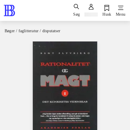
Søg
Log ind
Husk
Menu
Bøger / faglitteratur / disputatser