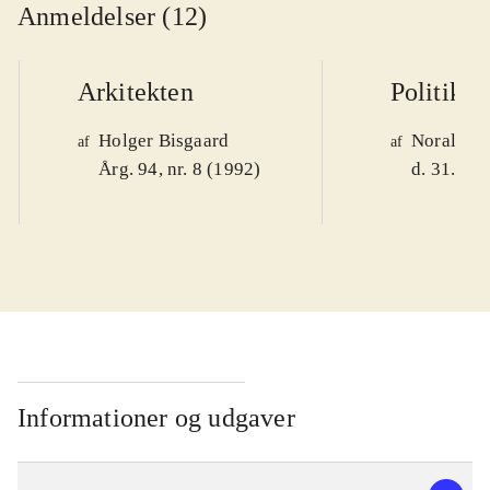
Anmeldelser (12)
Arkitekten
Politiken
Holger Bisgaard
Noralv V
af
af
Årg. 94, nr. 8 (1992)
d. 31. okt
Informationer og udgaver