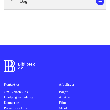
Bog
1991
Kontakt os
Afdelinger
Om Bibliotek.dk
Bøger
Hjælp og vejledning
Artikler
Kontakt os
Film
Privatlivspolitik
Musik