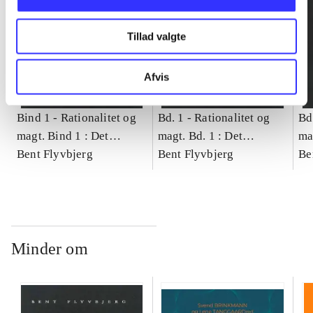
Tillad valgte
Afvis
Bind 1 -
Rationalitet og
Bd. 1 -
Rationalitet og
Bd
magt. Bind 1 : Det
magt. Bd. 1 : Det
ma
konkretes videnskab
Bent Flyvbjerg
konkretes videnskab
Bent Flyvbjerg
ko
Be
Minder om