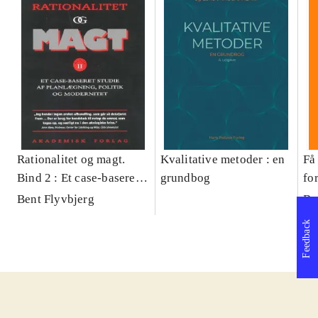
Rationalitet og magt.
Kvalitative metoder : en
Få 
Bind 2 : Et case-baseret
grundbog
fo
studie af planlægning,
og 
Bent Flyvbjerg
Be
politik og modernitet
pr
Feedback