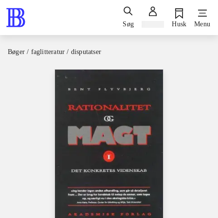
Søg
Log ind
Husk
Menu
Bøger / faglitteratur / disputatser