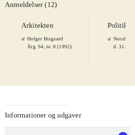
Anmeldelser (12)
Arkitekten
Politiken
Holger Bisgaard
Noralv V
af
af
Årg. 94, nr. 8 (1992)
d. 31. okt
Informationer og udgaver