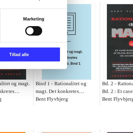
Marketing
Tillad alle
litet og magt.
Bind 1 -
Rationalitet og
Bd. 2 -
Rationa
nkretes
magt. Det konkretes
Bd. 2 : Et cas
g
videnskab. Bind 1
Bent Flyvbjerg
studie af plan
Bent Flyvbjer
politik og mod