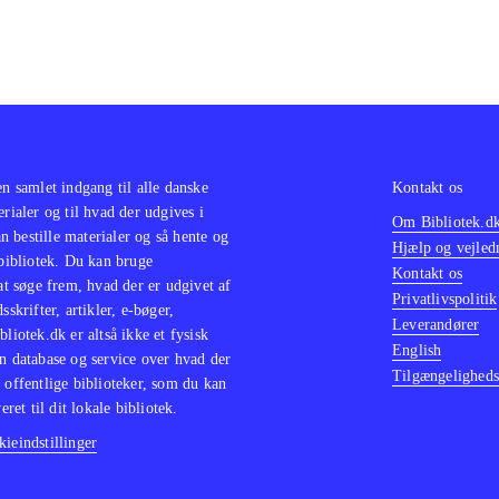
en samlet indgang til alle danske
Kontakt os
erialer og til hvad der udgives i
Om Bibliotek.d
 bestille materialer og så hente og
Hjælp og vejled
 bibliotek. Du kan bruge
Kontakt os
 at søge frem, hvad der er udgivet af
Privatlivspolitik
sskrifter, artikler, e-bøger,
Leverandører
bliotek.dk er altså ikke et fysisk
English
n database og service over hvad der
Tilgængeligheds
 offentlige biblioteker, som du kan
eret til dit lokale bibliotek.
ieindstillinger