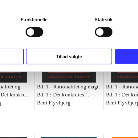
Funktionelle
Statistik
Tillad valgte
nalitet og
Bd. 1 -
Rationalitet og magt.
Bd. 1 -
Rationa
 Det konkretes
Bd. 1 : Det konkretes
Bd. 1 : Det ko
g
videnskab
Bent Flyvbjerg
videnskab
Bent Flyvbjer