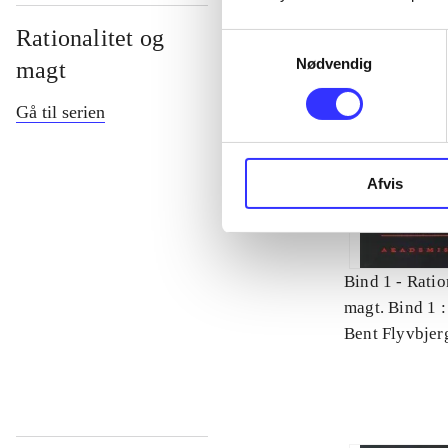
Rationalitet og
Samtykkevalg
Nødvendig
magt
Gå til serien
Afvis
Bind 1 -
Ratio
magt. Bind 1 :
videnskab
Bent Flyvbjer