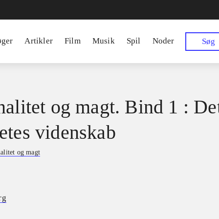
øger
Artikler
Film
Musik
Spil
Noder
Søg
nalitet og magt. Bind 1 : De
etes videnskab
alitet og magt
rg