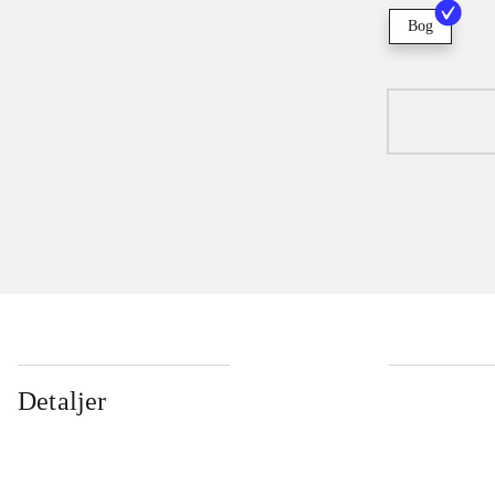
Bog
Detaljer
...
...
...