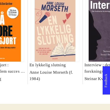
jort :
En lykkelig slutning
Interview : de
llem succes og
forskningsint
Anne Louise Morseth (f.
Feedback
lags projekter
håndværk
g
1984)
Steinar Kvale