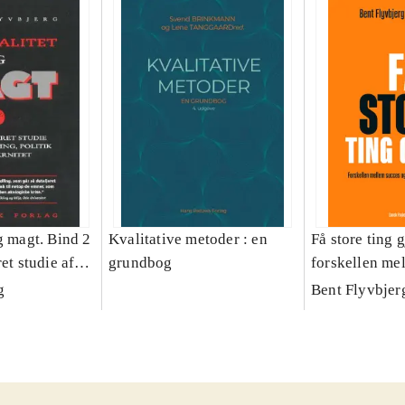
g magt. Bind 2
Kvalitative metoder : en
Få store ting g
et studie af
grundbog
forskellen me
olitik og
fiasko i alle s
g
Bent Flyvbjer