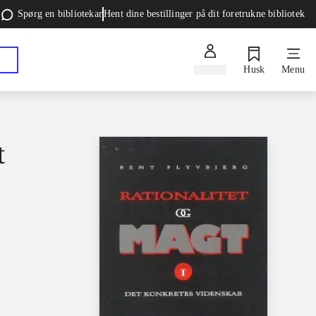
Spørg en bibliotekar
Hent dine bestillinger på dit foretrukne bibliotek
Log ind
Husk
Menu
t