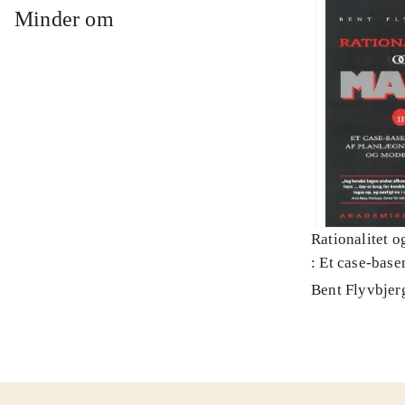
Minder om
Rationalitet o
: Et case-baser
planlægning, p
Bent Flyvbjer
modernitet