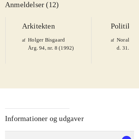
Anmeldelser (12)
Arkitekten
Politiken
Holger Bisgaard
Noralv V
af
af
Årg. 94, nr. 8 (1992)
d. 31. okt
Informationer og udgaver