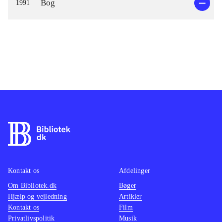
Bog
1991
Kontakt os
Afdelinger
Om Bibliotek.dk
Bøger
Hjælp og vejledning
Artikler
Kontakt os
Film
Privatlivspolitik
Musik