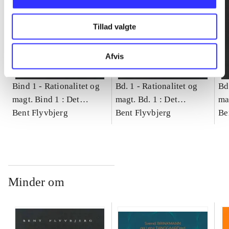
Tillad valgte
Afvis
Bind 1 -
Rationalitet og
Bd. 1 -
Rationalitet og
Bd
magt. Bind 1 : Det
magt. Bd. 1 : Det
ma
konkretes videnskab
Bent Flyvbjerg
konkretes videnskab
Bent Flyvbjerg
ko
Be
Minder om