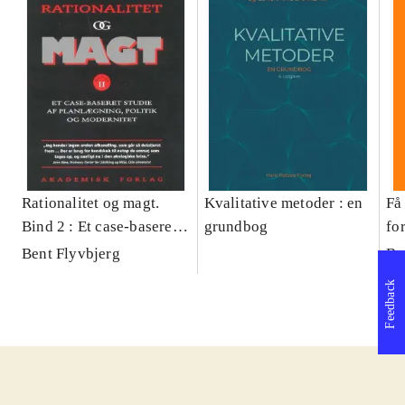
Rationalitet og magt.
Kvalitative metoder : en
Få 
Bind 2 : Et case-baseret
grundbog
fo
studie af planlægning,
og 
Bent Flyvbjerg
Be
politik og modernitet
pr
Feedback