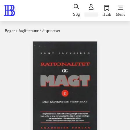
Søg
Log ind
Husk
Menu
Bøger / faglitteratur / disputatser