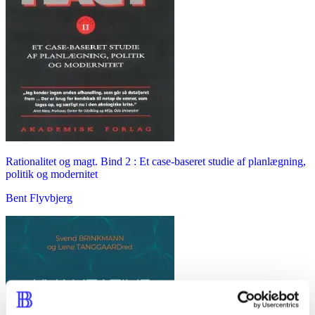
Rationalitet og magt. Bind 2 : Et case-baseret studie af planlægning,
politik og modernitet
Bent Flyvbjerg