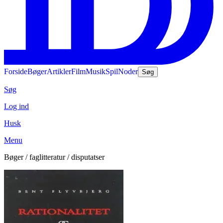
Forside
Bøger
Artikler
Film
Musik
Spil
Noder
Søg
Søg
Log ind
Husk
Menu
Bøger / faglitteratur / disputatser