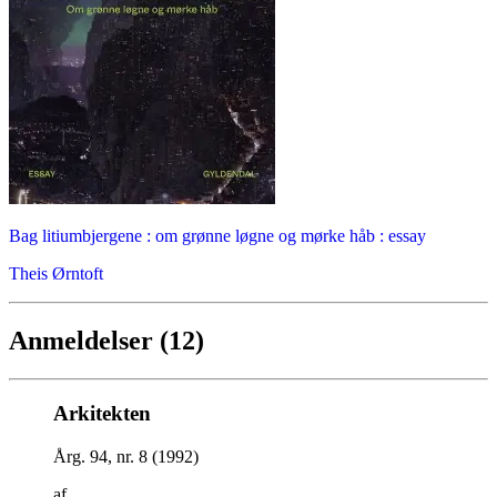
Bag litiumbjergene : om grønne løgne og mørke håb : essay
Theis Ørntoft
Anmeldelser (12)
Arkitekten
Årg. 94, nr. 8 (1992)
af