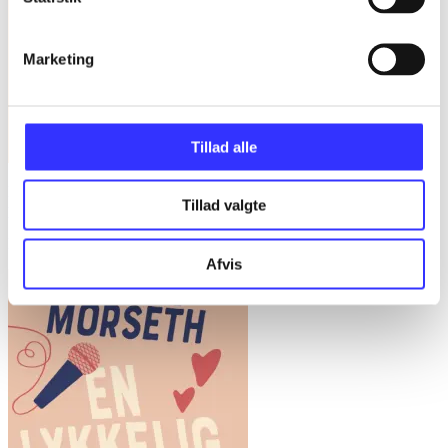
Marketing
Tillad alle
Få store ting gjort : forskellen mellem succes og fiasko i alle slags
Tillad valgte
projekter
Bent Flyvbjerg
Afvis