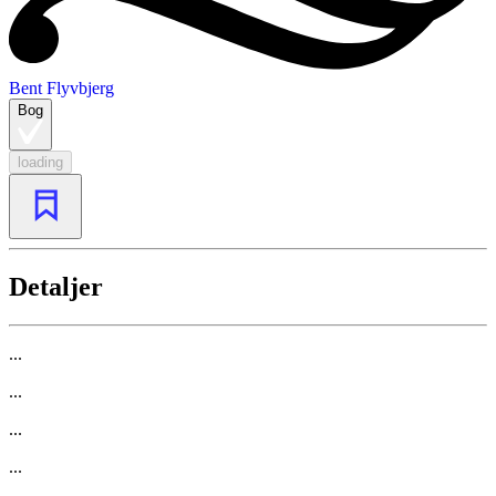
Bent Flyvbjerg
Bog
loading
Detaljer
...
...
...
...