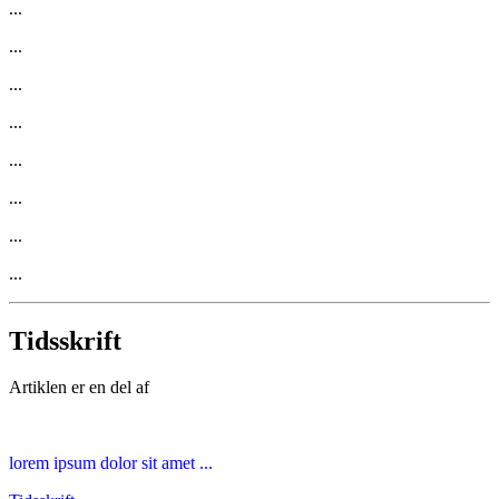
...
...
...
...
...
...
...
...
Tidsskrift
Artiklen er en del af
lorem ipsum dolor sit amet ...