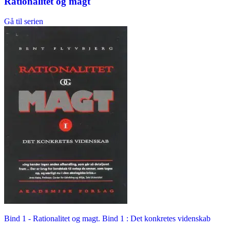
Rationalitet og magt
Gå til serien
Bind 1 -
Rationalitet og magt. Bind 1 : Det konkretes videnskab