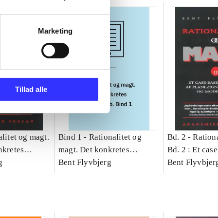
Marketing
Tillad alle
litet og magt.
Bind 1 -
Rationalitet og
Bd. 2 -
Rationa
nkretes
magt. Det konkretes
Bd. 2 : Et cas
g
videnskab. Bind 1
Bent Flyvbjerg
studie af plan
Bent Flyvbjer
politik og mod