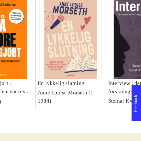
jort :
En lykkelig slutning
Interview : de
llem succes og
forskningsint
Anne Louise Morseth (f.
Feedback
lags projekter
håndværk
g
1984)
Steinar Kvale