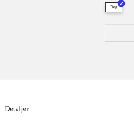
Bog
Detaljer
...
...
...