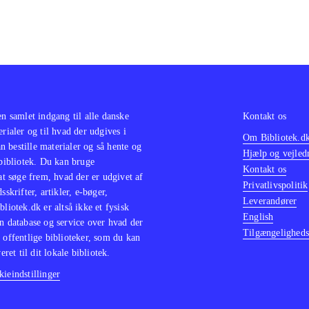
en samlet indgang til alle danske
Kontakt os
erialer og til hvad der udgives i
Om Bibliotek.d
 bestille materialer og så hente og
Hjælp og vejled
 bibliotek. Du kan bruge
Kontakt os
 at søge frem, hvad der er udgivet af
Privatlivspolitik
sskrifter, artikler, e-bøger,
Leverandører
bliotek.dk er altså ikke et fysisk
English
n database og service over hvad der
Tilgængeligheds
 offentlige biblioteker, som du kan
eret til dit lokale bibliotek.
ieindstillinger