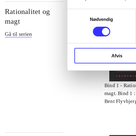
Rationalitet og
Samtykkevalg
Nødvendig
magt
Gå til serien
Afvis
Bind 1 -
Ratio
magt. Bind 1 :
videnskab
Bent Flyvbjer