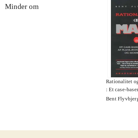
Minder om
Rationalitet o
: Et case-baser
planlægning, p
Bent Flyvbjer
modernitet