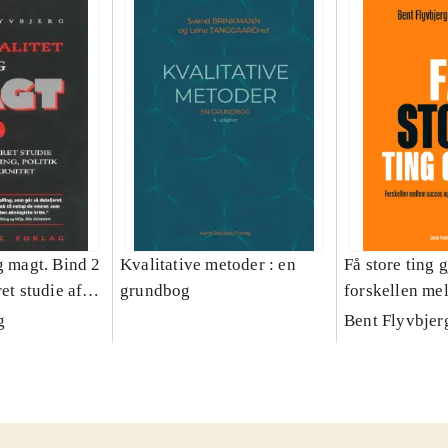
g magt. Bind 2
Kvalitative metoder : en
Få store ting g
et studie af
grundbog
forskellen me
olitik og
fiasko i alle s
g
Bent Flyvbjer