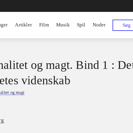
øger
Artikler
Film
Musik
Spil
Noder
Søg
nalitet og magt. Bind 1 : De
etes videnskab
alitet og magt
rg