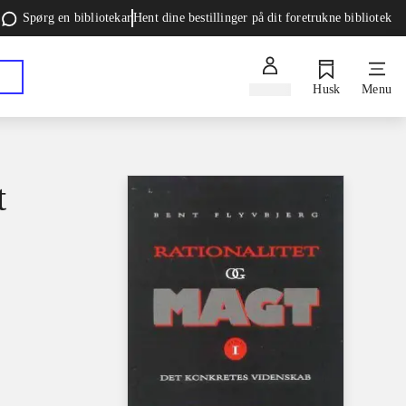
Spørg en bibliotekar
Hent dine bestillinger på dit foretrukne bibliotek
Log ind
Husk
Menu
t