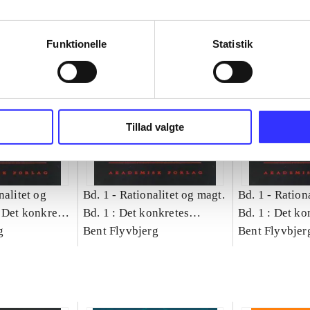
Funktionelle
Statistik
Tillad valgte
nalitet og
Bd. 1 -
Rationalitet og magt.
Bd. 1 -
Rationa
 Det konkretes
Bd. 1 : Det konkretes
Bd. 1 : Det ko
g
videnskab
Bent Flyvbjerg
videnskab
Bent Flyvbjer