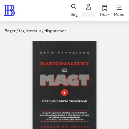
Søg
Log ind
Husk
Menu
Bøger / faglitteratur / disputatser