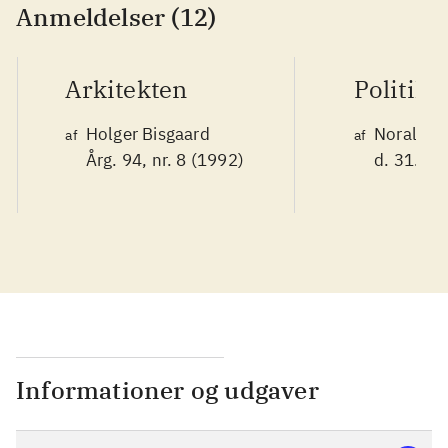
Anmeldelser (12)
Arkitekten
Politike
Holger Bisgaard
Noralv V
af
af
Årg. 94, nr. 8 (1992)
d. 31. ok
Informationer og udgaver