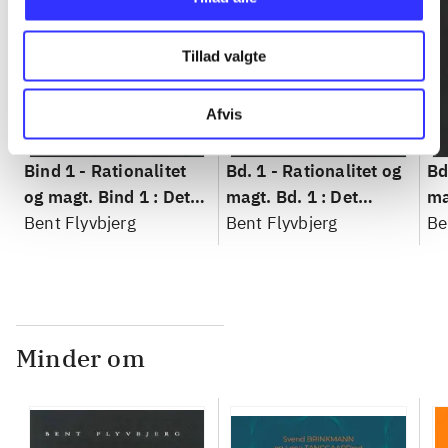
Tillad valgte
Afvis
Bind 1 -
Rationalitet
Bd. 1 -
Rationalitet og
Bd
og magt. Bind 1 : Det
magt. Bd. 1 : Det
ma
konkretes videnskab
Bent Flyvbjerg
konkretes videnskab
Bent Flyvbjerg
ko
Be
Minder om