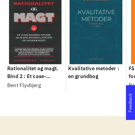
Rationalitet og magt.
Kvalitative metoder :
Få
Bind 2 : Et case-
en grundbog
fo
baseret studie af
su
Bent Flyvbjerg
Be
planlægning, politik og
sl
Feedback
modernitet