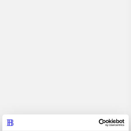
Artikler med samme emner
Fra
Artikler
Alle registrerede artikler fordelt på udgivelser
...
...
...
...
...