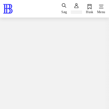
Søg
Log ind
Husk
Menu
Bøger / faglitteratur / disputatser