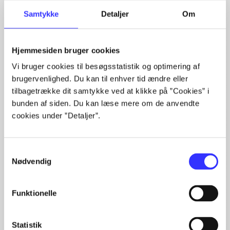
Samtykke
Detaljer
Om
Rationalitet og magt
Hjemmesiden bruger cookies
Gå til serien
Vi bruger cookies til besøgsstatistik og optimering af
brugervenlighed. Du kan til enhver tid ændre eller
tilbagetrække dit samtykke ved at klikke på ”Cookies” i
bunden af siden. Du kan læse mere om de anvendte
cookies under ”Detaljer”.
Samtykkevalg
Nødvendig
Funktionelle
Bind 1 -
Rationalitet og
Bd. 1 -
Rationalitet og
Bd
Statistik