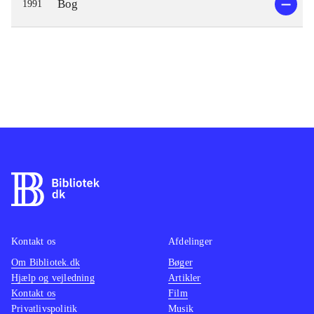
Bog
1991
Kontakt os
Afdelinger
Om Bibliotek.dk
Bøger
Hjælp og vejledning
Artikler
Kontakt os
Film
Privatlivspolitik
Musik