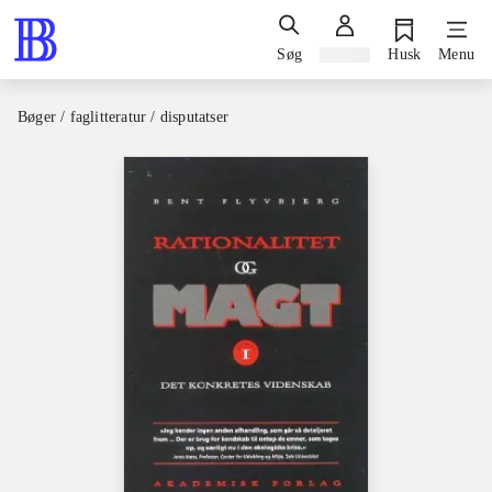
Søg
Log ind
Husk
Menu
Bøger / faglitteratur / disputatser