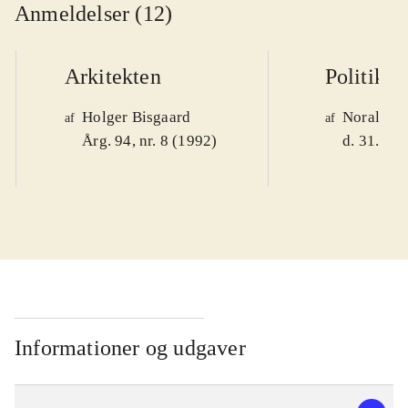
Anmeldelser (12)
Arkitekten
Politiken
Holger Bisgaard
Noralv V
af
af
Årg. 94, nr. 8 (1992)
d. 31. okt
Informationer og udgaver