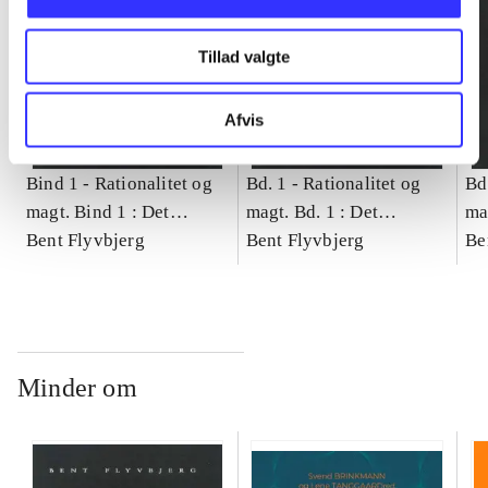
Tillad valgte
Afvis
Bind 1 -
Rationalitet og
Bd. 1 -
Rationalitet og
Bd
magt. Bind 1 : Det
magt. Bd. 1 : Det
ma
konkretes videnskab
Bent Flyvbjerg
konkretes videnskab
Bent Flyvbjerg
ko
Be
Minder om