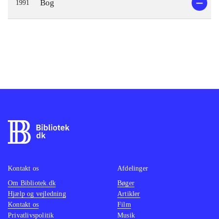
Bog
1991
Kontakt os
Afdelinger
Om Bibliotek.dk
Bøger
Hjælp og vejledning
Artikler
Kontakt os
Film
Privatlivspolitik
Musik