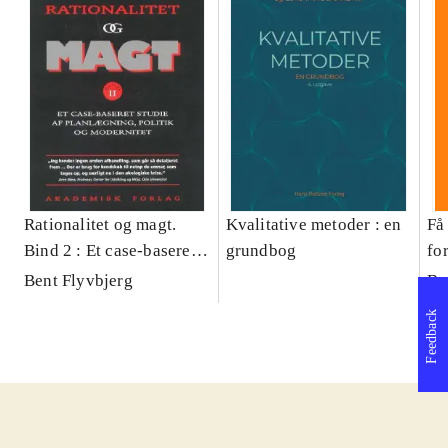
Rationalitet og magt.
Kvalitative metoder : en
Få 
Bind 2 : Et case-baseret
grundbog
fo
studie af planlægning,
og 
Bent Flyvbjerg
Be
politik og modernitet
pr
Feedback