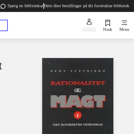
Spørg en bibliotekar
Hent dine bestillinger på dit foretrukne bibliotek
Log ind
Husk
Menu
t