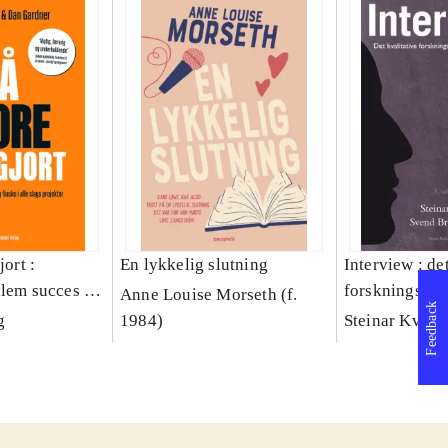
jort :
En lykkelig slutning
Interview : de
llem succes og
forskningsint
Anne Louise Morseth (f.
Feedback
lags projekter
håndværk
g
1984)
Steinar Kvale