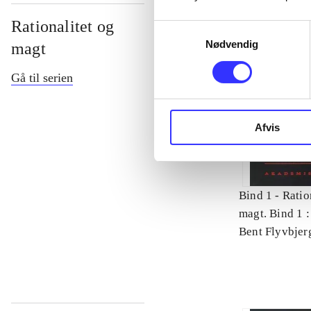
Rationalitet og
Samtykkevalg
Nødvendig
magt
Gå til serien
Afvis
Bind 1 -
Ratio
magt. Bind 1 :
videnskab
Bent Flyvbjer