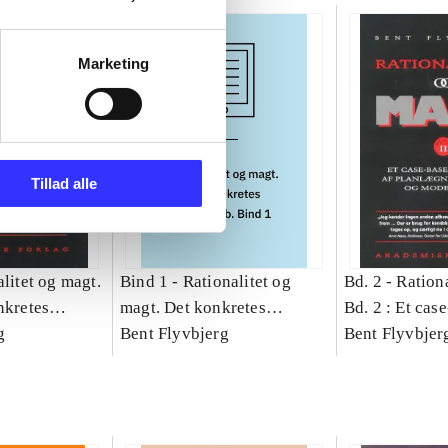
Marketing
Tillad alle
litet og magt.
Bind 1 -
Rationalitet og
Bd. 2 -
Rationa
nkretes
magt. Det konkretes
Bd. 2 : Et cas
g
videnskab. Bind 1
Bent Flyvbjerg
studie af plan
Bent Flyvbjer
politik og mod