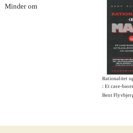
Minder om
Rationalitet o
: Et case-baser
planlægning, p
Bent Flyvbjer
modernitet