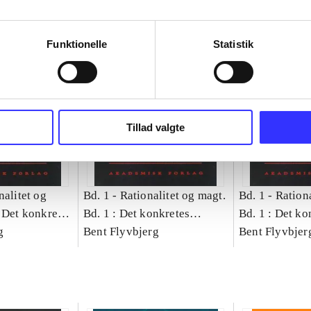
Funktionelle
Statistik
Tillad valgte
nalitet og
Bd. 1 -
Rationalitet og magt.
Bd. 1 -
Rationa
 Det konkretes
Bd. 1 : Det konkretes
Bd. 1 : Det ko
g
videnskab
Bent Flyvbjerg
videnskab
Bent Flyvbjer