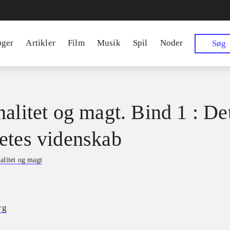
øger
Artikler
Film
Musik
Spil
Noder
Søg
nalitet og magt. Bind 1 : De
etes videnskab
alitet og magt
rg