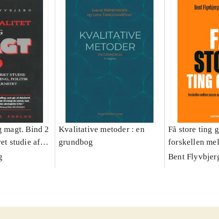
g magt. Bind 2
Kvalitative metoder : en
Få store ting g
et studie af
grundbog
forskellen me
olitik og
fiasko i alle s
g
Bent Flyvbjer