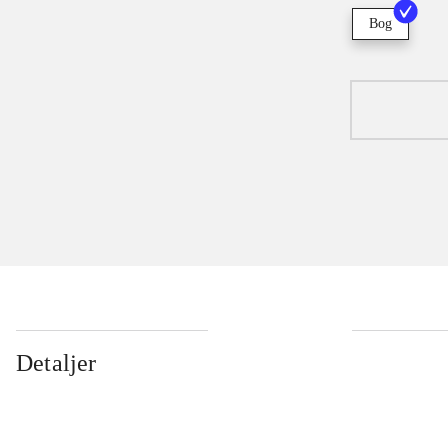
Bog
Detaljer
...
...
...