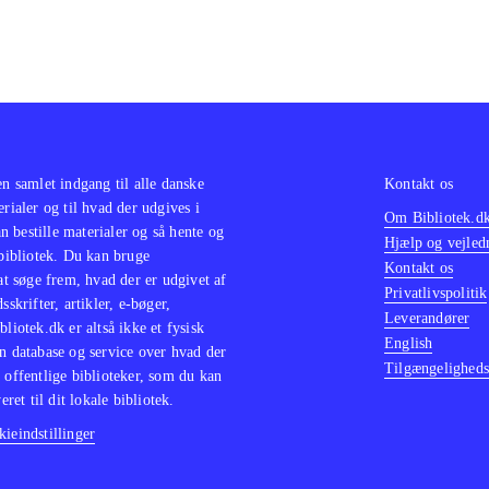
en samlet indgang til alle danske
Kontakt os
erialer og til hvad der udgives i
Om Bibliotek.d
 bestille materialer og så hente og
Hjælp og vejled
 bibliotek. Du kan bruge
Kontakt os
 at søge frem, hvad der er udgivet af
Privatlivspolitik
sskrifter, artikler, e-bøger,
Leverandører
bliotek.dk er altså ikke et fysisk
English
n database og service over hvad der
Tilgængeligheds
 offentlige biblioteker, som du kan
eret til dit lokale bibliotek.
ieindstillinger