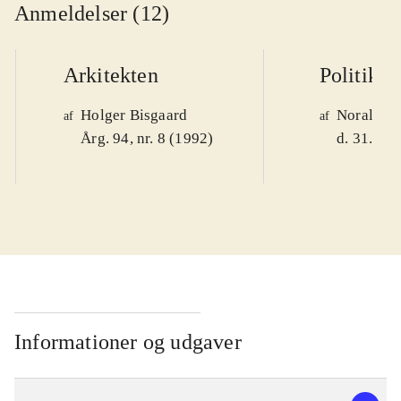
Anmeldelser (12)
Arkitekten
Politiken
Holger Bisgaard
Noralv V
af
af
Årg. 94, nr. 8 (1992)
d. 31. okt
Informationer og udgaver