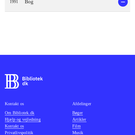
Bog
1991
Kontakt os
Afdelinger
Om Bibliotek.dk
Bøger
Hjælp og vejledning
Artikler
Kontakt os
Film
Privatlivspolitik
Musik