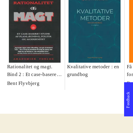
Rationalitet og magt.
Kvalitative metoder : en
Få 
Bind 2 : Et case-baseret
grundbog
fo
studie af planlægning,
og 
Bent Flyvbjerg
Be
politik og modernitet
pr
Feedback