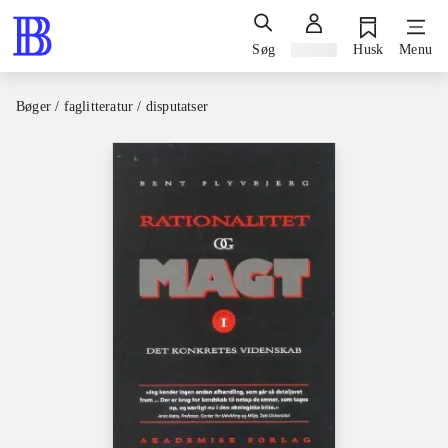
Søg
Log ind
Husk
Menu
Bøger / faglitteratur / disputatser