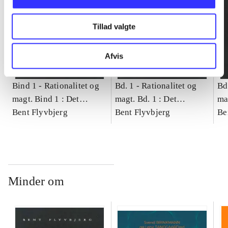
Tillad valgte
Afvis
Bind 1 -
Rationalitet og
Bd. 1 -
Rationalitet og
Bd
magt. Bind 1 : Det
magt. Bd. 1 : Det
ma
konkretes videnskab
Bent Flyvbjerg
konkretes videnskab
Bent Flyvbjerg
ko
Be
Minder om