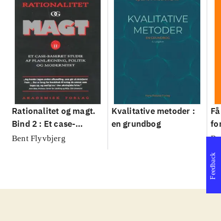
Rationalitet og magt.
Kvalitative metoder :
Få
Bind 2 : Et case-
en grundbog
fo
baseret studie af
su
Bent Flyvbjerg
Be
planlægning, politik og
sl
Feedback
modernitet