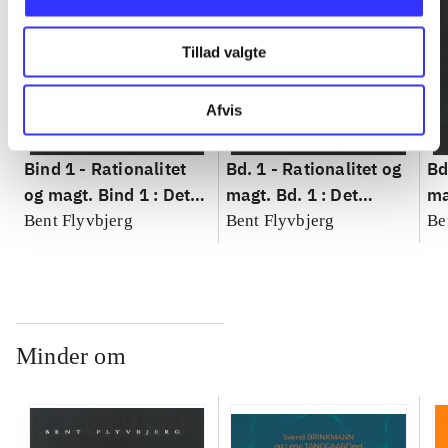
Tillad valgte
Afvis
Bind 1 -
Rationalitet
Bd. 1 -
Rationalitet og
Bd
og magt. Bind 1 : Det
magt. Bd. 1 : Det
ma
konkretes videnskab
konkretes videnskab
ko
Bent Flyvbjerg
Bent Flyvbjerg
Be
Minder om