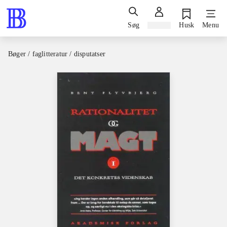
Søg
Log ind
Husk
Menu
Bøger / faglitteratur / disputatser