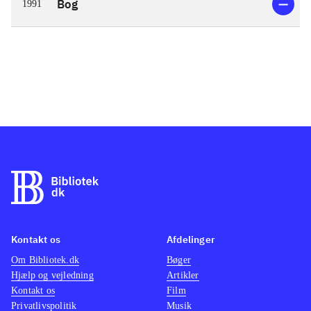
Bog
1991
Kontakt os
Afdelinger
Om Bibliotek.dk
Bøger
Hjælp og vejledning
Artikler
Kontakt os
Film
Privatlivspolitik
Musik