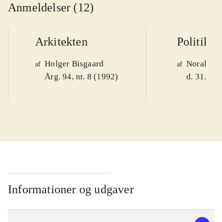
Anmeldelser (12)
Arkitekten
Politiken
Holger Bisgaard
Noralv V
af
af
Årg. 94, nr. 8 (1992)
d. 31. okt
Informationer og udgaver