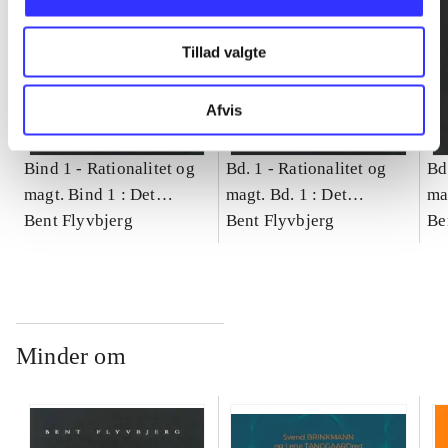
Tillad valgte
Afvis
Bind 1 -
Rationalitet og
Bd. 1 -
Rationalitet og
Bd
magt. Bind 1 : Det
magt. Bd. 1 : Det
ma
konkretes videnskab
Bent Flyvbjerg
konkretes videnskab
Bent Flyvbjerg
ko
Be
Minder om