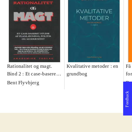
Rationalitet og magt.
Kvalitative metoder : en
Få 
Bind 2 : Et case-baseret
grundbog
fo
studie af planlægning,
og 
Bent Flyvbjerg
Be
politik og modernitet
pr
Feedback