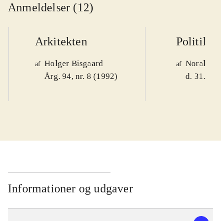
Anmeldelser (12)
Arkitekten
Politiken
Holger Bisgaard
Noralv V
af
af
Årg. 94, nr. 8 (1992)
d. 31. okt
Informationer og udgaver