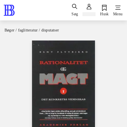
Søg
Log ind
Husk
Menu
Bøger / faglitteratur / disputatser