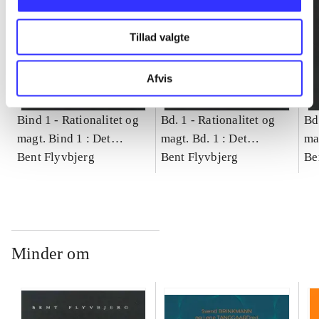
Tillad valgte
Afvis
Bind 1 -
Rationalitet og
Bd. 1 -
Rationalitet og
Bd
magt. Bind 1 : Det
magt. Bd. 1 : Det
ma
konkretes videnskab
Bent Flyvbjerg
konkretes videnskab
Bent Flyvbjerg
ko
Be
Minder om