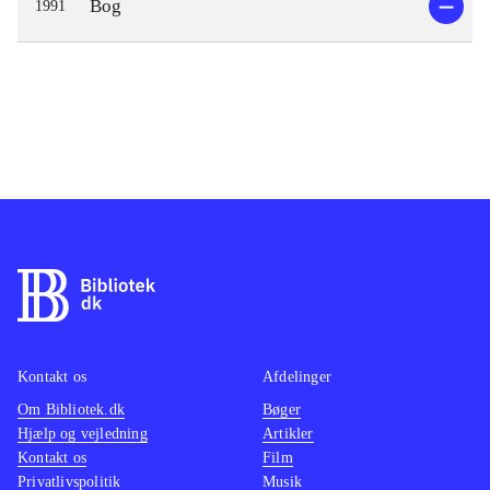
Bog
1991
Kontakt os
Afdelinger
Om Bibliotek.dk
Bøger
Hjælp og vejledning
Artikler
Kontakt os
Film
Privatlivspolitik
Musik