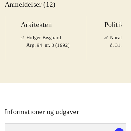
Anmeldelser (12)
Arkitekten
Politiken
Holger Bisgaard
Noralv V
af
af
Årg. 94, nr. 8 (1992)
d. 31. okt
Informationer og udgaver