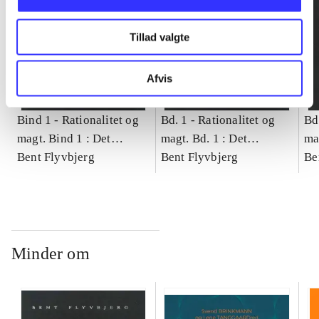
Tillad valgte
Afvis
Bind 1 -
Rationalitet og
Bd. 1 -
Rationalitet og
Bd
magt. Bind 1 : Det
magt. Bd. 1 : Det
ma
konkretes videnskab
Bent Flyvbjerg
konkretes videnskab
Bent Flyvbjerg
ko
Be
Minder om