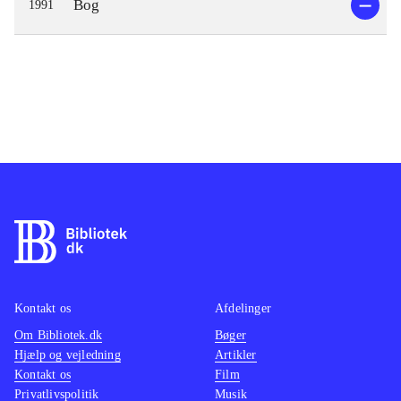
Bog
1991
Kontakt os
Afdelinger
Om Bibliotek.dk
Bøger
Hjælp og vejledning
Artikler
Kontakt os
Film
Privatlivspolitik
Musik