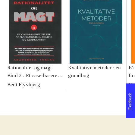
Rationalitet og magt.
Kvalitative metoder : en
Få 
Bind 2 : Et case-baseret
grundbog
fo
studie af planlægning,
og 
Bent Flyvbjerg
Be
politik og modernitet
pr
Feedback