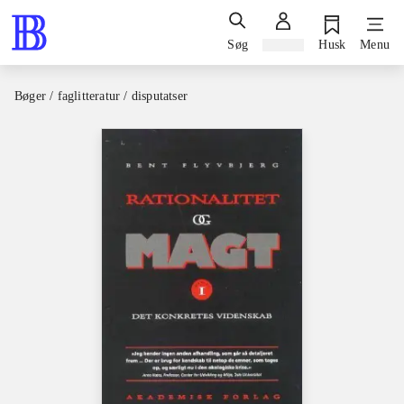
Søg
Log ind
Husk
Menu
Bøger / faglitteratur / disputatser