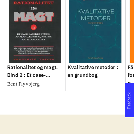
Rationalitet og magt.
Kvalitative metoder :
Få
Bind 2 : Et case-
en grundbog
fo
baseret studie af
su
Bent Flyvbjerg
Be
planlægning, politik og
sl
Feedback
modernitet