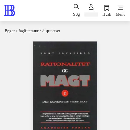
Søg
Log ind
Husk
Menu
Bøger / faglitteratur / disputatser