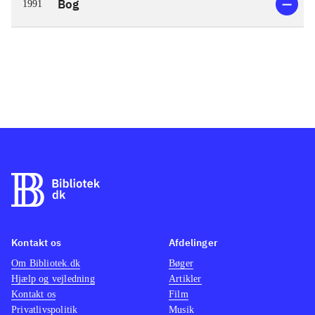
Bog
1991
Kontakt os
Afdelinger
Om Bibliotek.dk
Bøger
Hjælp og vejledning
Artikler
Kontakt os
Film
Privatlivspolitik
Musik