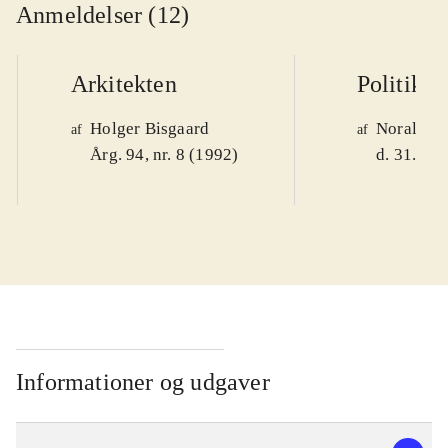
Anmeldelser (12)
Arkitekten
Politiken
Holger Bisgaard
Noralv V
af
af
Årg. 94, nr. 8 (1992)
d. 31. okt
Informationer og udgaver