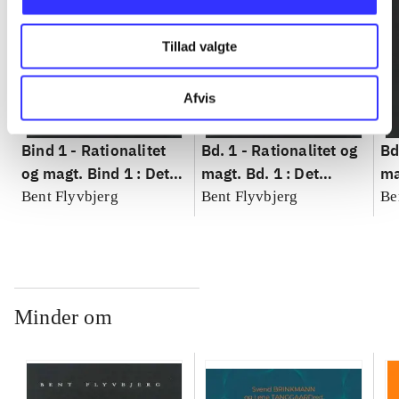
Tillad valgte
Afvis
Bind 1 -
Rationalitet
Bd. 1 -
Rationalitet og
Bd
og magt. Bind 1 : Det
magt. Bd. 1 : Det
ma
konkretes videnskab
konkretes videnskab
ko
Bent Flyvbjerg
Bent Flyvbjerg
Be
Minder om