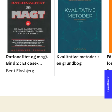
Rationalitet og magt.
Kvalitative metoder :
Få
Bind 2 : Et case-
en grundbog
fo
baseret studie af
su
Bent Flyvbjerg
Be
planlægning, politik og
sl
Feedback
modernitet