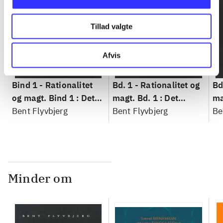
Tillad valgte
Afvis
Bind 1 -
Rationalitet
Bd. 1 -
Rationalitet og
Bd
og magt. Bind 1 : Det
magt. Bd. 1 : Det
ma
konkretes videnskab
Bent Flyvbjerg
konkretes videnskab
Bent Flyvbjerg
ko
Be
Minder om