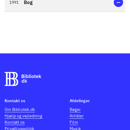
Bog
1991
Kontakt os
Afdelinger
Om Bibliotek.dk
Bøger
Hjælp og vejledning
Artikler
Kontakt os
Film
Privatlivspolitik
Musik