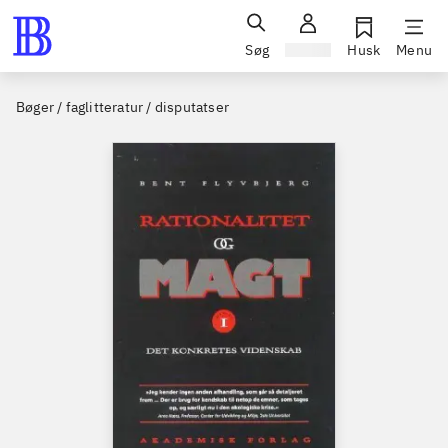
Søg
Log ind
Husk
Menu
Bøger / faglitteratur / disputatser