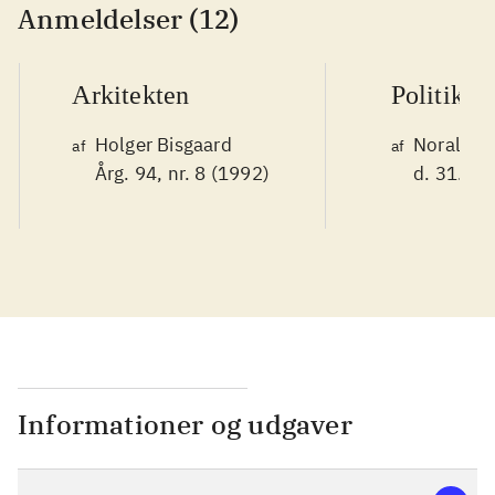
Anmeldelser (12)
Arkitekten
Politiken
Holger Bisgaard
Noralv V
af
af
Årg. 94, nr. 8 (1992)
d. 31. ok
Informationer og udgaver