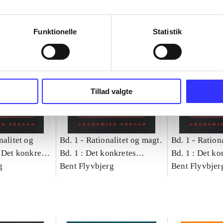
Funktionelle
Statistik
Tillad valgte
nalitet og
Bd. 1 -
Rationalitet og magt.
Bd. 1 -
Rationa
 Det konkretes
Bd. 1 : Det konkretes
Bd. 1 : Det ko
g
videnskab
Bent Flyvbjerg
videnskab
Bent Flyvbjer