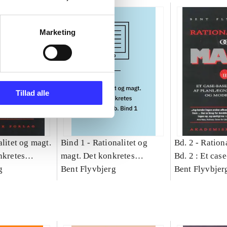
Marketing
Tillad alle
litet og magt.
Bind 1 -
Rationalitet og
Bd. 2 -
Rationa
nkretes
magt. Det konkretes
Bd. 2 : Et cas
g
videnskab. Bind 1
Bent Flyvbjerg
studie af plan
Bent Flyvbjer
politik og mod