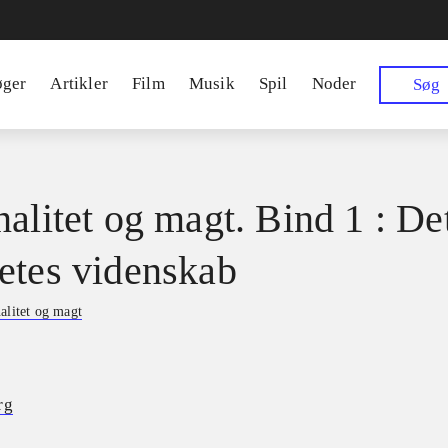
øger
Artikler
Film
Musik
Spil
Noder
Søg
nalitet og magt. Bind 1 : De
etes videnskab
alitet og magt
rg