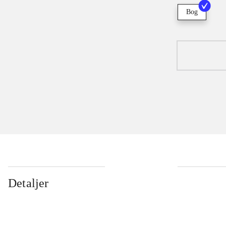
Bog
Detaljer
...
...
...