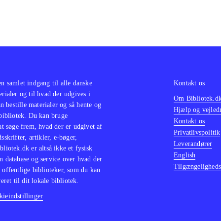
en samlet indgang til alle danske
Kontakt os
erialer og til hvad der udgives i
Om Bibliotek.d
 bestille materialer og så hente og
Hjælp og vejled
 bibliotek. Du kan bruge
Kontakt os
 at søge frem, hvad der er udgivet af
Privatlivspolitik
sskrifter, artikler, e-bøger,
Leverandører
bliotek.dk er altså ikke et fysisk
English
n database og service over hvad der
Tilgængeligheds
 offentlige biblioteker, som du kan
eret til dit lokale bibliotek.
ieindstillinger