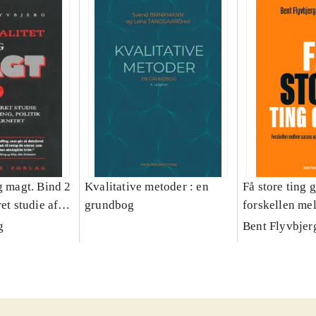
g magt. Bind 2
Kvalitative metoder : en
Få store ting g
et studie af
grundbog
forskellen me
olitik og
fiasko i alle s
g
Bent Flyvbjer