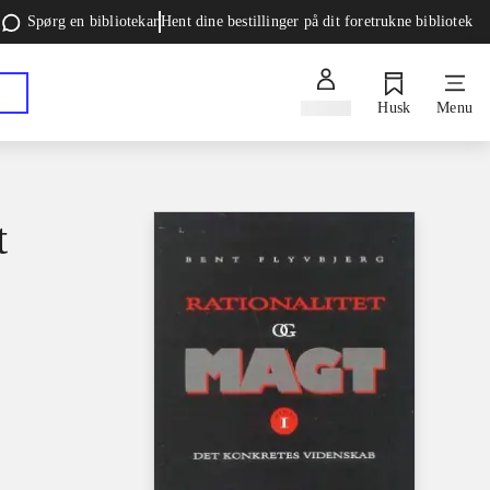
Spørg en bibliotekar
Hent dine bestillinger på dit foretrukne bibliotek
Log ind
Husk
Menu
t