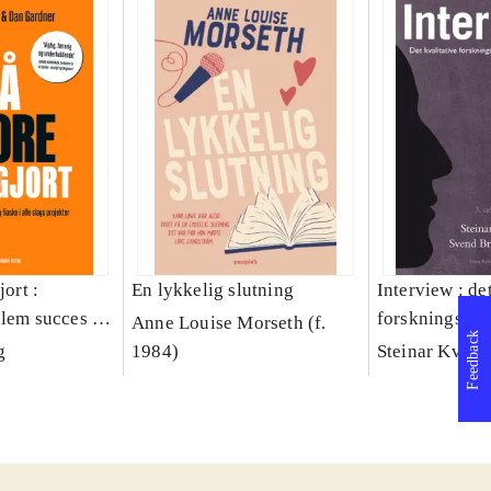
jort :
En lykkelig slutning
Interview : de
llem succes og
forskningsint
Anne Louise Morseth (f.
Feedback
lags projekter
håndværk
g
1984)
Steinar Kvale