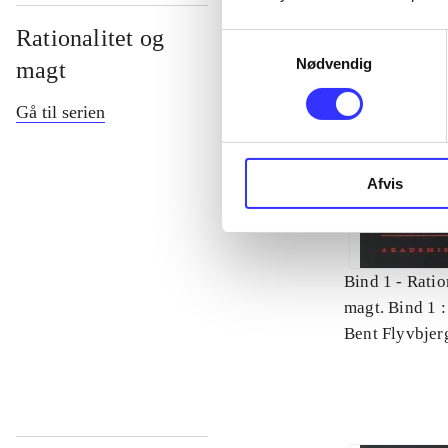
Rationalitet og
Samtykkevalg
Nødvendig
magt
Gå til serien
Afvis
Bind 1 -
Ratio
magt. Bind 1 :
videnskab
Bent Flyvbjer