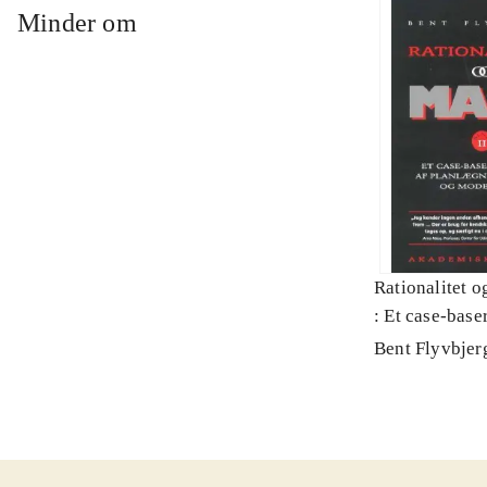
Minder om
Rationalitet o
: Et case-baser
planlægning, p
Bent Flyvbjer
modernitet