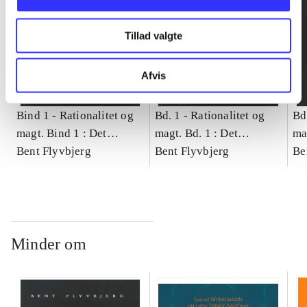
Tillad valgte
Afvis
Bind 1 -
Rationalitet og
Bd. 1 -
Rationalitet og
Bd
magt. Bind 1 : Det
magt. Bd. 1 : Det
ma
konkretes videnskab
Bent Flyvbjerg
konkretes videnskab
Bent Flyvbjerg
ko
Be
Minder om