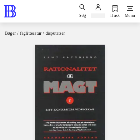
Søg
Log ind
Husk
Menu
Bøger / faglitteratur / disputatser