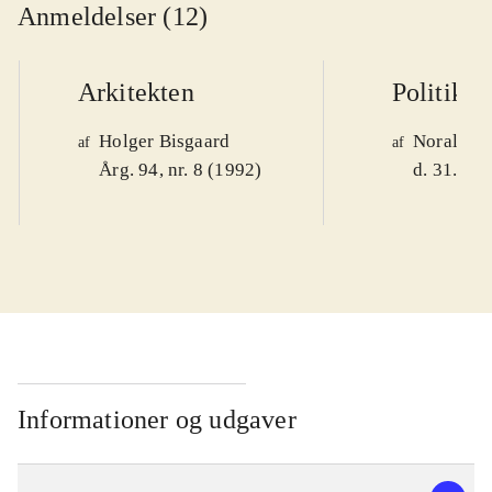
Anmeldelser (12)
Arkitekten
Politiken
Holger Bisgaard
Noralv V
af
af
Årg. 94, nr. 8 (1992)
d. 31. okt
Informationer og udgaver