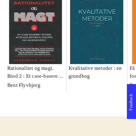
Rationalitet og magt.
Kvalitative metoder : en
Få 
Bind 2 : Et case-baseret
grundbog
fo
studie af planlægning,
og 
Bent Flyvbjerg
Be
politik og modernitet
pr
Feedback