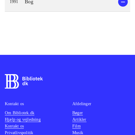
Bog
1991
Kontakt os
Afdelinger
Om Bibliotek.dk
Bøger
Hjælp og vejledning
Artikler
Kontakt os
Film
Privatlivspolitik
Musik