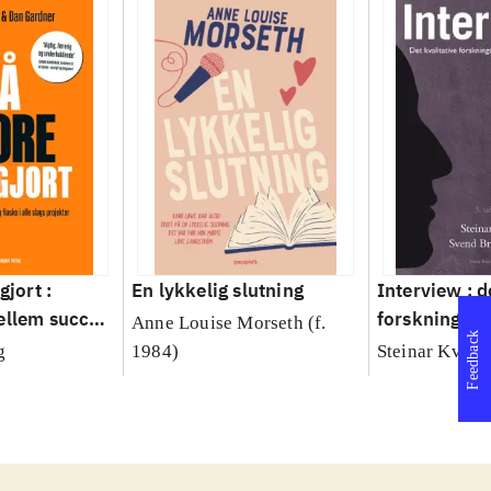
gjort :
En lykkelig slutning
Interview : d
ellem succes
forskningsin
Anne Louise Morseth (f.
Feedback
le slags
håndværk
g
1984)
Steinar Kvale