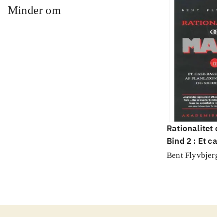
Minder om
Rationalitet
Bind 2 : Et c
studie af pl
Bent Flyvbjer
politik og m