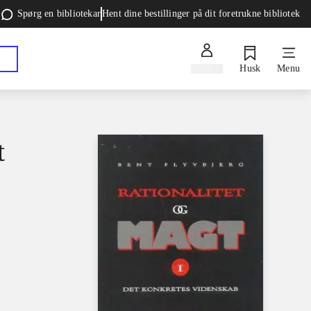
Spørg en bibliotekar
Hent dine bestillinger på dit foretrukne bibliotek
Log ind
Husk
Menu
t