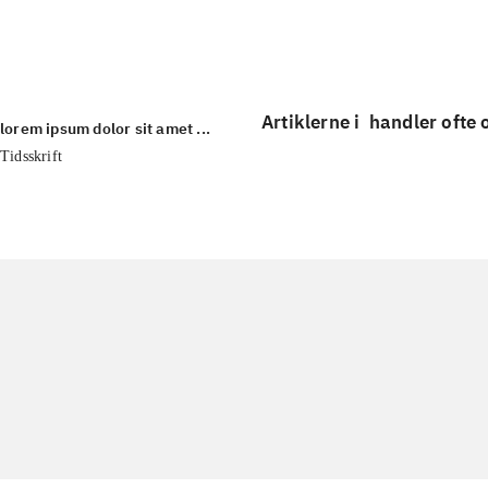
...
Artiklerne i
handler ofte
lorem ipsum dolor sit amet ...
Tidsskrift