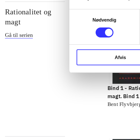
Rationalitet og
Samtykkevalg
Nødvendig
magt
Gå til serien
Afvis
Bind 1 -
Rati
magt. Bind 1 
konkretes v
Bent Flyvbjer