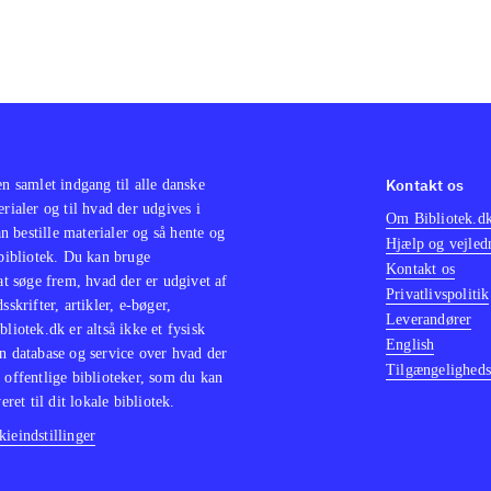
Kontakt os
en samlet indgang til alle danske
erialer og til hvad der udgives i
Om Bibliotek.d
 bestille materialer og så hente og
Hjælp og vejled
 bibliotek. Du kan bruge
Kontakt os
 at søge frem, hvad der er udgivet af
Privatlivspolitik
sskrifter, artikler, e-bøger,
Leverandører
bliotek.dk er altså ikke et fysisk
English
n database og service over hvad der
Tilgængeligheds
 offentlige biblioteker, som du kan
eret til dit lokale bibliotek.
ieindstillinger