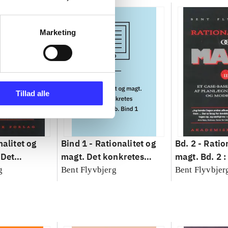
Marketing
Tillad alle
nalitet og
Bind 1 -
Rationalitet og
Bd. 2 -
Ratio
 Det
magt. Det konkretes
magt. Bd. 2 :
idenskab
videnskab. Bind 1
baseret studi
g
Bent Flyvbjerg
Bent Flyvbjer
planlægning,
modernitet