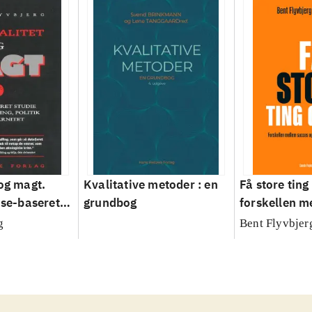
 og magt.
Kvalitative metoder : en
Få store ting 
ase-baseret
grundbog
forskellen m
anlægning,
og fiasko i al
g
Bent Flyvbjer
odernitet
projekter