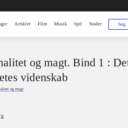
øger
Artikler
Film
Musik
Spil
Noder
Søg
nalitet og magt. Bind 1 : De
etes videnskab
alitet og magt
rg