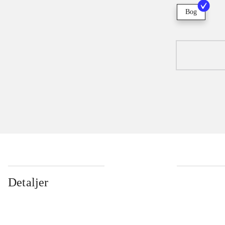
Bog
Detaljer
...
...
...