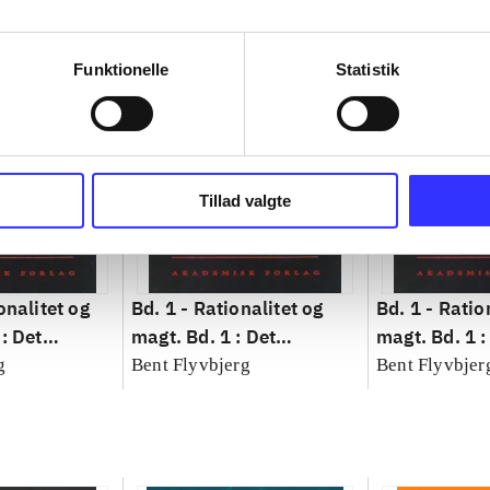
Funktionelle
Statistik
Tillad valgte
onalitet og
Bd. 1 -
Rationalitet og
Bd. 1 -
Ratio
: Det
magt. Bd. 1 : Det
magt. Bd. 1 :
idenskab
konkretes videnskab
konkretes v
g
Bent Flyvbjerg
Bent Flyvbjer