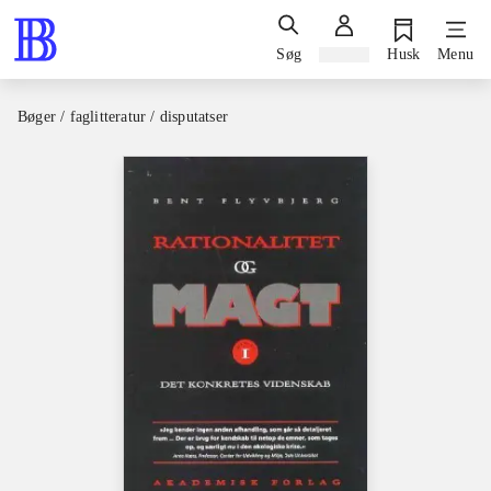
Søg
Log ind
Husk
Menu
Bøger / faglitteratur / disputatser