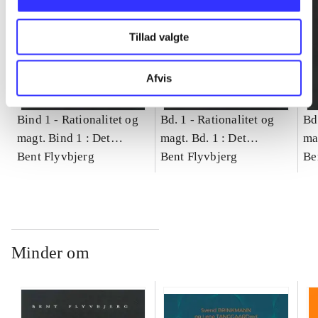
Tillad valgte
Afvis
Bind 1 -
Rationalitet og
Bd. 1 -
Rationalitet og
Bd
magt. Bind 1 : Det
magt. Bd. 1 : Det
ma
konkretes videnskab
Bent Flyvbjerg
konkretes videnskab
Bent Flyvbjerg
ko
Be
Minder om