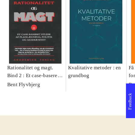
Rationalitet og magt.
Kvalitative metoder : en
Få 
Bind 2 : Et case-baseret
grundbog
fo
studie af planlægning,
og 
Bent Flyvbjerg
Be
politik og modernitet
pr
Feedback