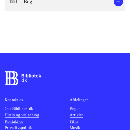
Bog
1991
Kontakt os
Afdelinger
Om Bibliotek.dk
Bøger
Hjælp og vejledning
Artikler
Kontakt os
Film
Privatlivspolitik
Musik