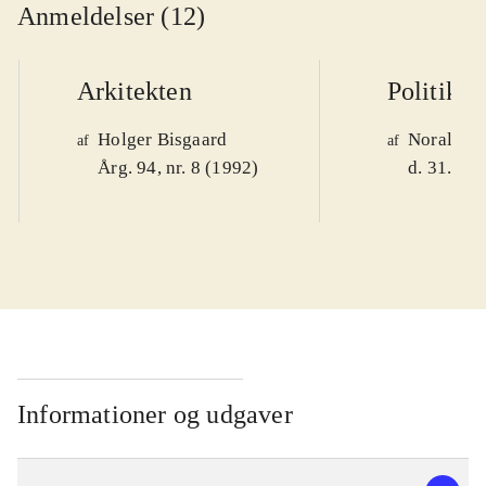
Anmeldelser (12)
Arkitekten
Politiken
Holger Bisgaard
Noralv V
af
af
Årg. 94, nr. 8 (1992)
d. 31. okt
Informationer og udgaver