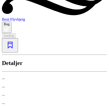
Bent Flyvbjerg
Bog
loading
Detaljer
...
...
...
...