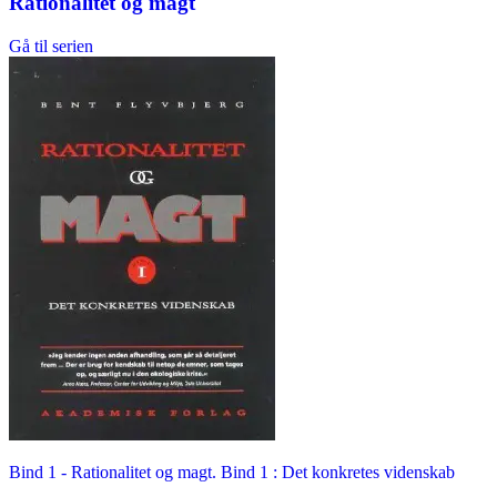
Rationalitet og magt
Gå til serien
Bind 1 -
Rationalitet og magt. Bind 1 : Det konkretes videnskab