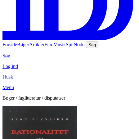
Forside
Bøger
Artikler
Film
Musik
Spil
Noder
Søg
Søg
Log ind
Husk
Menu
Bøger / faglitteratur / disputatser