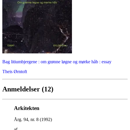
Bag litiumbjergene : om grønne løgne og mørke håb : essay
Theis Ørntoft
Anmeldelser (12)
Arkitekten
Årg. 94, nr. 8 (1992)
af