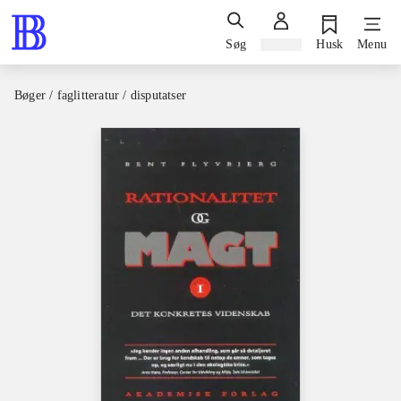
Søg
Log ind
Husk
Menu
Bøger / faglitteratur / disputatser