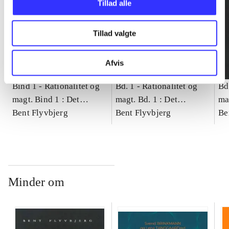
Tillad alle
Tillad valgte
Afvis
Bind 1 -
Rationalitet og
Bd. 1 -
Rationalitet og
Bd
magt. Bind 1 : Det
magt. Bd. 1 : Det
ma
konkretes videnskab
Bent Flyvbjerg
konkretes videnskab
Bent Flyvbjerg
ko
Be
Minder om