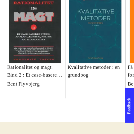
Rationalitet og magt.
Kvalitative metoder : en
Få 
Bind 2 : Et case-baseret
grundbog
fo
studie af planlægning,
og 
Bent Flyvbjerg
Be
politik og modernitet
pr
Feedback