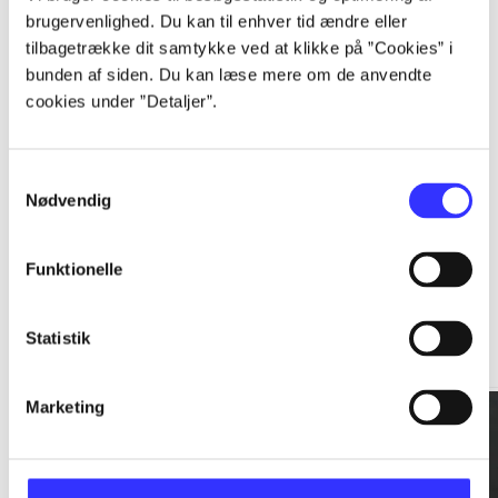
brugervenlighed. Du kan til enhver tid ændre eller
tilbagetrække dit samtykke ved at klikke på ”Cookies” i
...
bunden af siden. Du kan læse mere om de anvendte
cookies under ”Detaljer”.
...
Samtykkevalg
Nødvendig
Funktionelle
Rationalitet og magt
Statistik
Gå til serien
Marketing