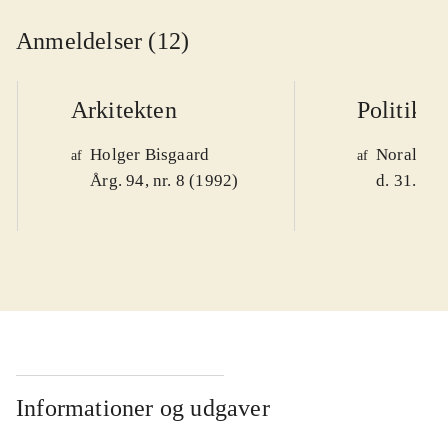
Anmeldelser (12)
Arkitekten
Politiken
Holger Bisgaard
Noralv V
af
af
Årg. 94, nr. 8 (1992)
d. 31. okt
Informationer og udgaver