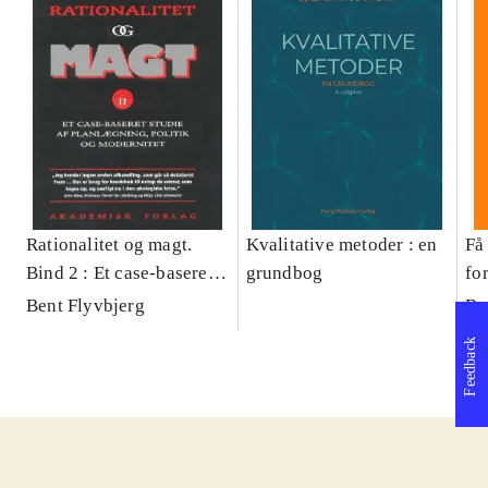
Rationalitet og magt.
Kvalitative metoder : en
Få 
Bind 2 : Et case-baseret
grundbog
fo
studie af planlægning,
og 
Bent Flyvbjerg
Be
politik og modernitet
pr
Feedback