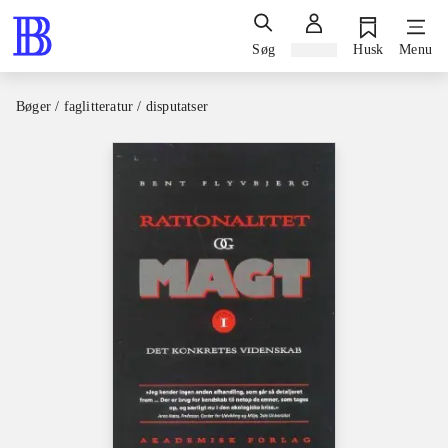
Søg
Log ind
Husk
Menu
Bøger / faglitteratur / disputatser