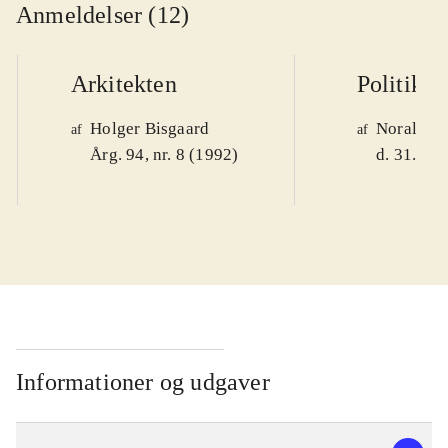
Anmeldelser (12)
Arkitekten
Politiken
Holger Bisgaard
Noralv V
af
af
Årg. 94, nr. 8 (1992)
d. 31. okt
Informationer og udgaver