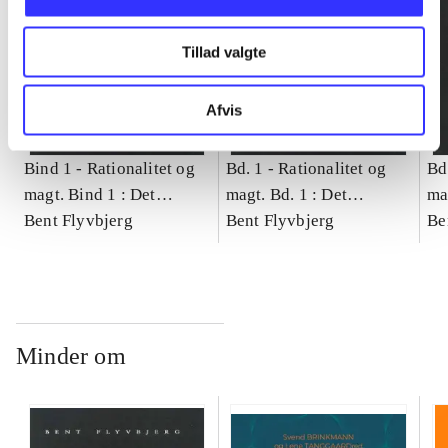
Tillad valgte
Afvis
Bind 1 -
Rationalitet og
Bd. 1 -
Rationalitet og
Bd
magt. Bind 1 : Det
magt. Bd. 1 : Det
ma
konkretes videnskab
Bent Flyvbjerg
konkretes videnskab
Bent Flyvbjerg
ko
Be
Minder om