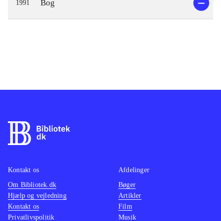
Bog
1991
Kontakt os
Afdelinger
Om Bibliotek.dk
Bøger
Hjælp og vejledning
Artikler
Kontakt os
Film
Privatlivspolitik
Musik