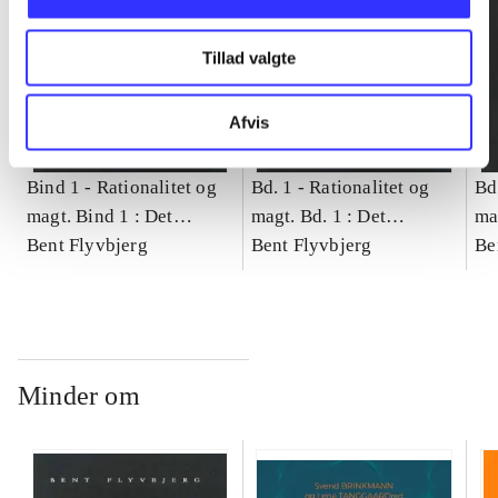
Tillad valgte
Afvis
Bind 1 -
Rationalitet og
Bd. 1 -
Rationalitet og
Bd
magt. Bind 1 : Det
magt. Bd. 1 : Det
ma
konkretes videnskab
Bent Flyvbjerg
konkretes videnskab
Bent Flyvbjerg
ko
Be
Minder om