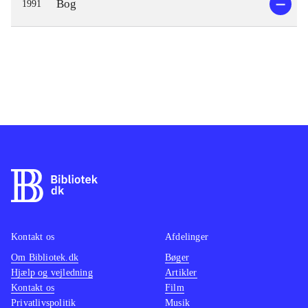
Bog
1991
Kontakt os
Afdelinger
Om Bibliotek.dk
Bøger
Hjælp og vejledning
Artikler
Kontakt os
Film
Privatlivspolitik
Musik