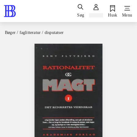
Søg
Log ind
Husk
Menu
Bøger / faglitteratur / disputatser