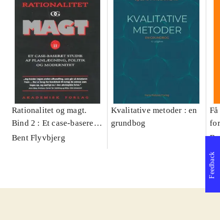
Rationalitet og magt.
Kvalitative metoder : en
Få 
Bind 2 : Et case-baseret
grundbog
fo
studie af planlægning,
og 
Bent Flyvbjerg
Be
politik og modernitet
pr
Feedback