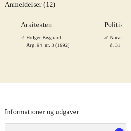
Anmeldelser (12)
Arkitekten
Politiken
Holger Bisgaard
Noralv V
af
af
Årg. 94, nr. 8 (1992)
d. 31. okt
Informationer og udgaver