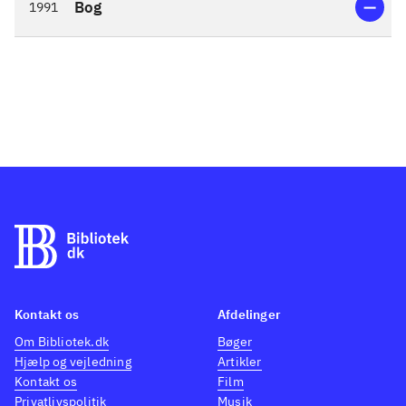
Bog
1991
Kontakt os
Afdelinger
Om Bibliotek.dk
Bøger
Hjælp og vejledning
Artikler
Kontakt os
Film
Privatlivspolitik
Musik