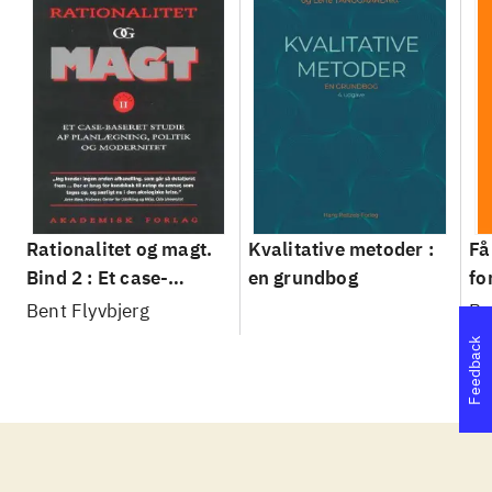
Rationalitet og magt.
Kvalitative metoder :
Få
Bind 2 : Et case-
en grundbog
fo
baseret studie af
su
Bent Flyvbjerg
Be
planlægning, politik og
sl
Feedback
modernitet