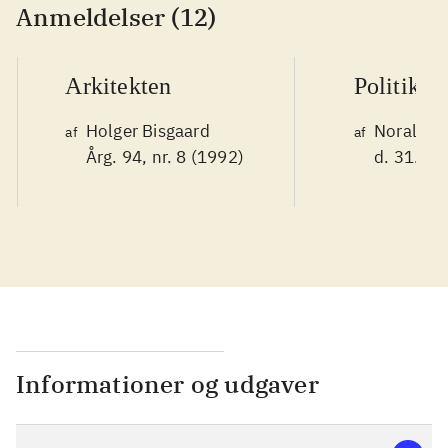
Anmeldelser (12)
Arkitekten
Politiken
Holger Bisgaard
Noralv V
af
af
Årg. 94, nr. 8 (1992)
d. 31. ok
Informationer og udgaver