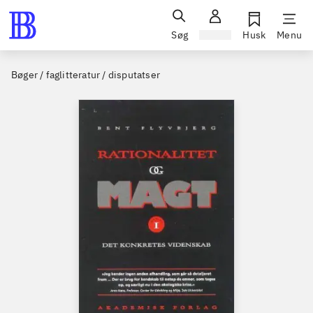
Søg
Log ind
Husk
Menu
Bøger / faglitteratur / disputatser