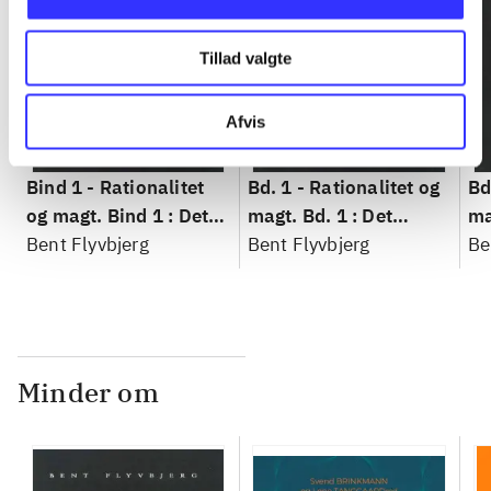
Tillad valgte
Afvis
Bind 1 -
Rationalitet
Bd. 1 -
Rationalitet og
Bd
og magt. Bind 1 : Det
magt. Bd. 1 : Det
ma
konkretes videnskab
Bent Flyvbjerg
konkretes videnskab
Bent Flyvbjerg
ko
Be
Minder om