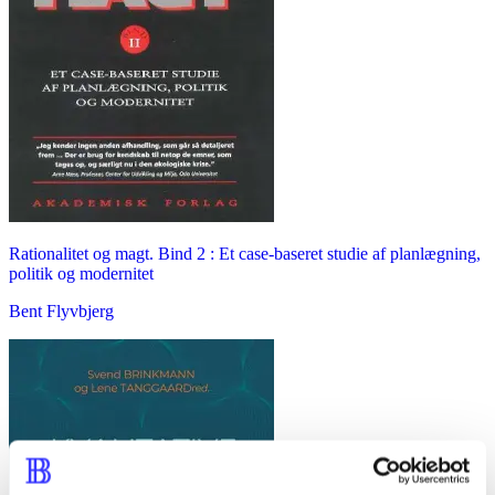
Rationalitet og magt. Bind 2 : Et case-baseret studie af planlægning,
politik og modernitet
Bent Flyvbjerg