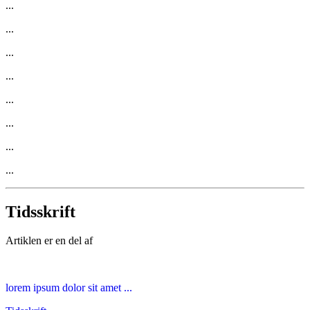
...
...
...
...
...
...
...
...
Tidsskrift
Artiklen er en del af
lorem ipsum dolor sit amet ...