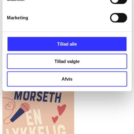
Marketing
Tillad alle
Få store ting gjort : forskellen mellem succes og fiasko i alle slags
Tillad valgte
projekter
Bent Flyvbjerg
Afvis