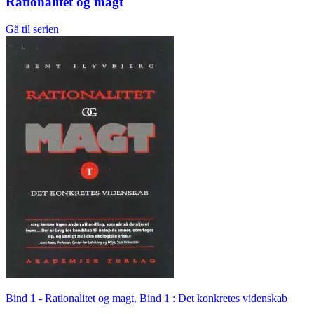
Rationalitet og magt
Gå til serien
Bind 1 -
Rationalitet og magt. Bind 1 : Det konkretes videnskab