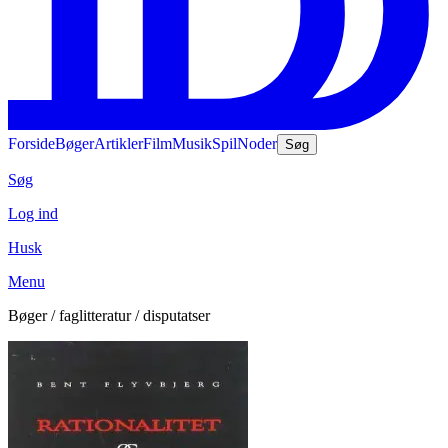
Forside
Bøger
Artikler
Film
Musik
Spil
Noder
Søg
Søg
Log ind
Husk
Menu
Bøger / faglitteratur / disputatser