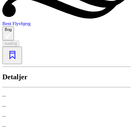
Bent Flyvbjerg
Bog
loading
Detaljer
...
...
...
...