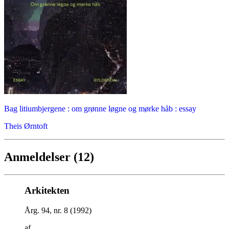
Bag litiumbjergene : om grønne løgne og mørke håb : essay
Theis Ørntoft
Anmeldelser (12)
Arkitekten
Årg. 94, nr. 8 (1992)
af