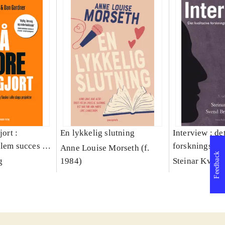
jort :
En lykkelig slutning
Interview : de
llem succes og
forskningsint
Anne Louise Morseth (f.
Feedback
lags projekter
håndværk
g
1984)
Steinar Kvale