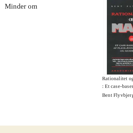
Minder om
Rationalitet o
: Et case-baser
planlægning, p
Bent Flyvbjer
modernitet