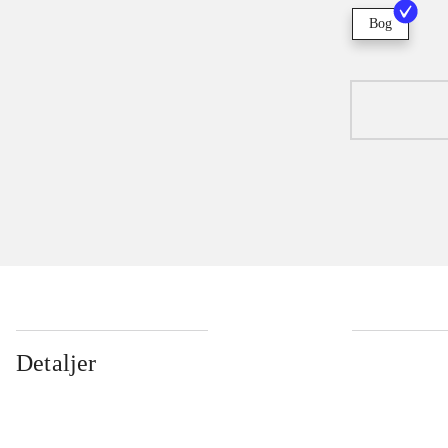
Bog
Detaljer
...
...
...