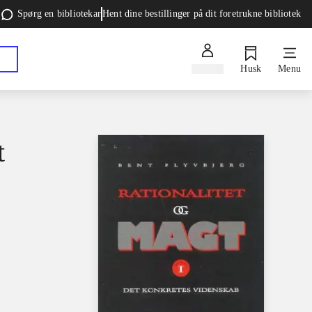
Spørg en bibliotekar
Hent dine bestillinger på dit foretrukne bibliotek
Log ind
Husk
Menu
t