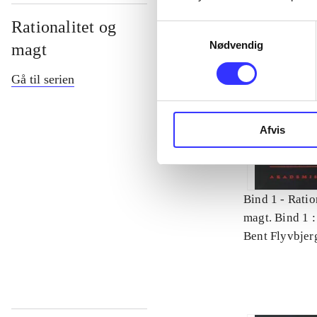
Rationalitet og
Samtykkevalg
Nødvendig
magt
Gå til serien
Afvis
Bind 1 -
Ratio
magt. Bind 1 :
videnskab
Bent Flyvbjer