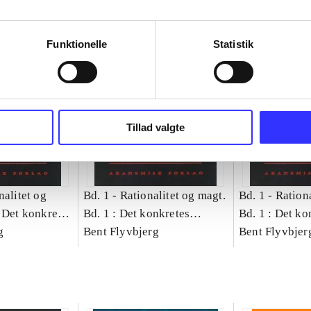
Funktionelle
Statistik
Tillad valgte
nalitet og
Bd. 1 -
Rationalitet og magt.
Bd. 1 -
Rationa
 Det konkretes
Bd. 1 : Det konkretes
Bd. 1 : Det ko
g
videnskab
Bent Flyvbjerg
videnskab
Bent Flyvbjer