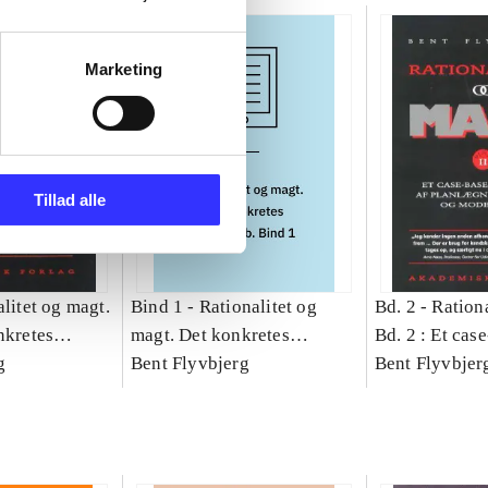
Marketing
Tillad alle
litet og magt.
Bind 1 -
Rationalitet og
Bd. 2 -
Rationa
nkretes
magt. Det konkretes
Bd. 2 : Et cas
g
videnskab. Bind 1
Bent Flyvbjerg
studie af plan
Bent Flyvbjer
politik og mod