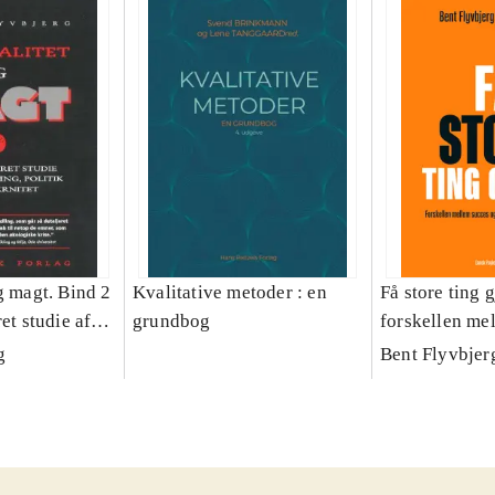
g magt. Bind 2
Kvalitative metoder : en
Få store ting g
et studie af
grundbog
forskellen me
olitik og
fiasko i alle s
g
Bent Flyvbjer