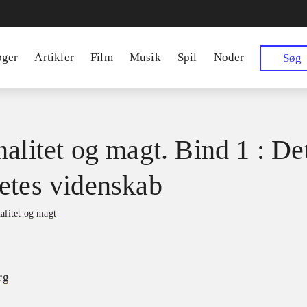
øger
Artikler
Film
Musik
Spil
Noder
Søg
nalitet og magt. Bind 1 : De
etes videnskab
alitet og magt
rg