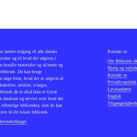
en samlet indgang til alle danske
Kontakt os
erialer og til hvad der udgives i
Om Bibliotek.d
 bestille materialer og så hente og
Hjælp og vejled
 bibliotek. Du kan bruge
Kontakt os
 at søge frem, hvad der er udgivet af
Privatlivspolitik
sskrifter, artikler, e-bøger,
Leverandører
bliotek.dk er altså ikke et fysisk
English
n database og service over hvad der
Tilgængeligheds
 offentlige biblioteker, som du kan
eret til dit lokale bibliotek.
ieindstillinger