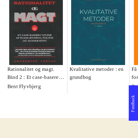
Rationalitet og magt.
Kvalitative metoder : en
Få 
Bind 2 : Et case-baseret
grundbog
fo
studie af planlægning,
og 
Bent Flyvbjerg
Be
politik og modernitet
pr
Feedback