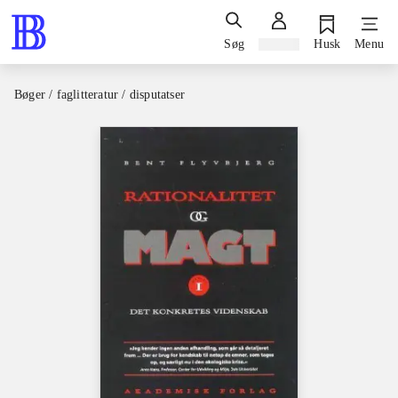
Søg
Log ind
Husk
Menu
Bøger / faglitteratur / disputatser