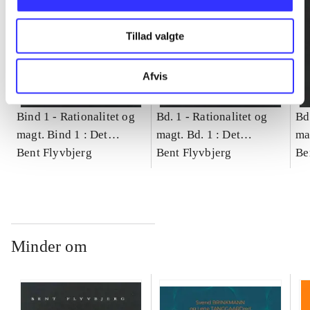
Tillad valgte
Afvis
Bind 1 -
Rationalitet og
Bd. 1 -
Rationalitet og
Bd
magt. Bind 1 : Det
magt. Bd. 1 : Det
ma
konkretes videnskab
Bent Flyvbjerg
konkretes videnskab
Bent Flyvbjerg
ko
Be
Minder om