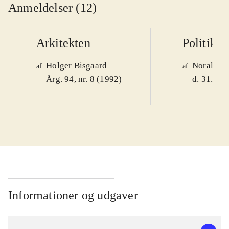
Anmeldelser (12)
Arkitekten
Politiken
Holger Bisgaard
Noralv V
af
af
Årg. 94, nr. 8 (1992)
d. 31. okt
Informationer og udgaver