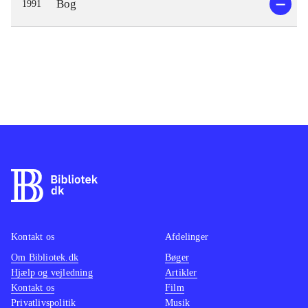
Bog
1991
Kontakt os
Afdelinger
Om Bibliotek.dk
Bøger
Hjælp og vejledning
Artikler
Kontakt os
Film
Privatlivspolitik
Musik