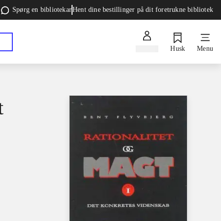
Spørg en bibliotekar
Hent dine bestillinger på dit foretrukne bibliotek
Log ind
Husk
Menu
t