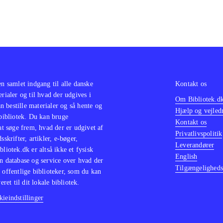
en samlet indgang til alle danske
Kontakt os
erialer og til hvad der udgives i
Om Bibliotek.d
 bestille materialer og så hente og
Hjælp og vejled
 bibliotek. Du kan bruge
Kontakt os
 at søge frem, hvad der er udgivet af
Privatlivspolitik
sskrifter, artikler, e-bøger,
Leverandører
bliotek.dk er altså ikke et fysisk
English
n database og service over hvad der
Tilgængeligheds
 offentlige biblioteker, som du kan
eret til dit lokale bibliotek.
ieindstillinger