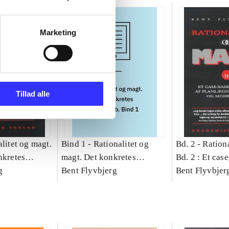
Marketing
Tillad alle
litet og magt.
Bind 1 -
Rationalitet og
Bd. 2 -
Rationa
nkretes
magt. Det konkretes
Bd. 2 : Et cas
g
videnskab. Bind 1
Bent Flyvbjerg
studie af plan
Bent Flyvbjer
politik og mod