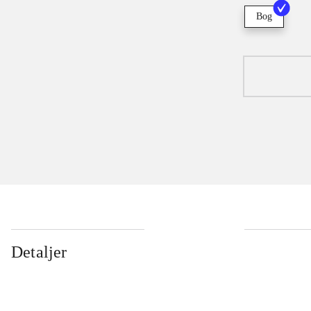
Bog
Detaljer
...
...
...