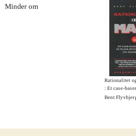
Minder om
Rationalitet o
: Et case-baser
planlægning, p
Bent Flyvbjer
modernitet