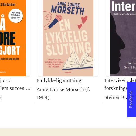
jort :
En lykkelig slutning
Interview : de
llem succes og
forskningsint
Anne Louise Morseth (f.
Feedback
lags projekter
håndværk
g
1984)
Steinar Kvale