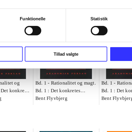
Funktionelle
Statistik
Tillad valgte
nalitet og
Bd. 1 -
Rationalitet og magt.
Bd. 1 -
Rationa
 Det konkretes
Bd. 1 : Det konkretes
Bd. 1 : Det ko
g
videnskab
Bent Flyvbjerg
videnskab
Bent Flyvbjer