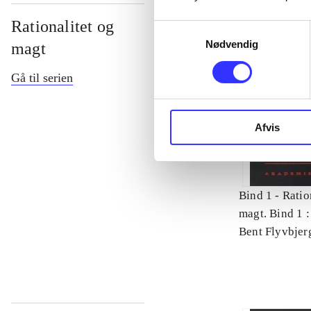
Rationalitet og
Samtykkevalg
Nødvendig
magt
Gå til serien
Afvis
Bind 1 -
Ratio
magt. Bind 1 :
videnskab
Bent Flyvbjer