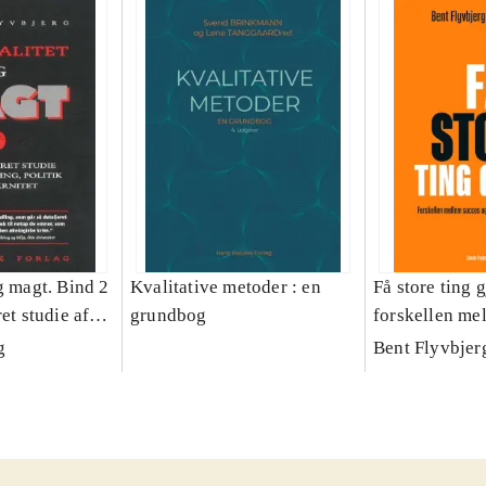
g magt. Bind 2
Kvalitative metoder : en
Få store ting g
et studie af
grundbog
forskellen me
olitik og
fiasko i alle s
g
Bent Flyvbjer