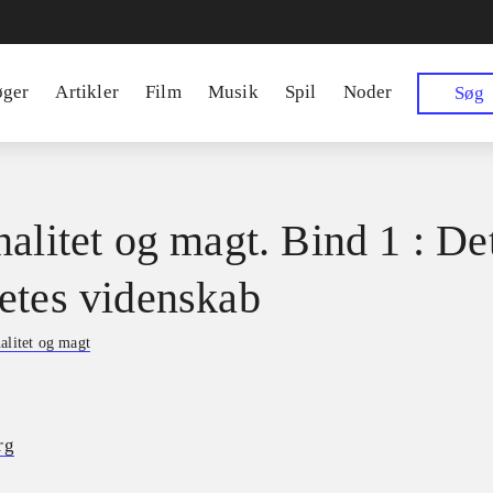
øger
Artikler
Film
Musik
Spil
Noder
Søg
nalitet og magt. Bind 1 : De
etes videnskab
alitet og magt
rg