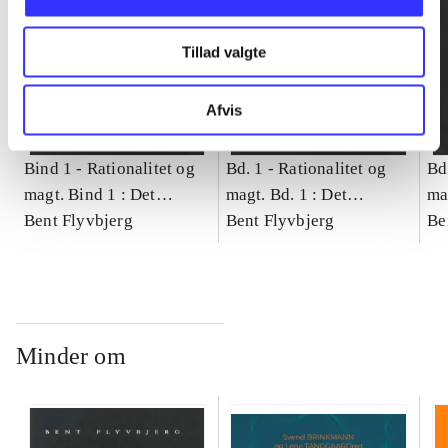
Tillad valgte
Afvis
Bind 1 -
Rationalitet og
Bd. 1 -
Rationalitet og
Bd
magt. Bind 1 : Det
magt. Bd. 1 : Det
ma
konkretes videnskab
Bent Flyvbjerg
konkretes videnskab
Bent Flyvbjerg
ko
Be
Minder om