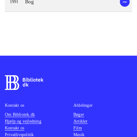
Bog
1991
Kontakt os
Afdelinger
Om Bibliotek.dk
Bøger
Hjælp og vejledning
Artikler
Kontakt os
Film
Privatlivspolitik
Musik