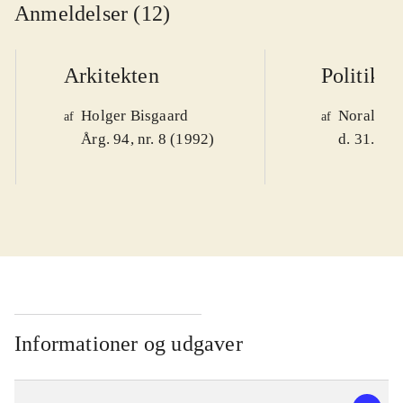
Anmeldelser (12)
Arkitekten
Politiken
Holger Bisgaard
Noralv V
af
af
Årg. 94, nr. 8 (1992)
d. 31. okt
Informationer og udgaver