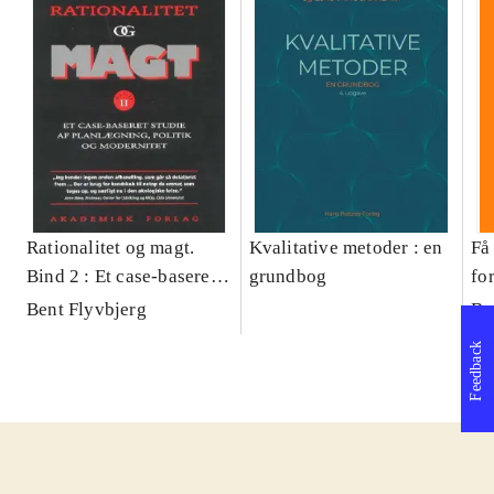
Rationalitet og magt.
Kvalitative metoder : en
Få 
Bind 2 : Et case-baseret
grundbog
fo
studie af planlægning,
og 
Bent Flyvbjerg
Be
politik og modernitet
pr
Feedback