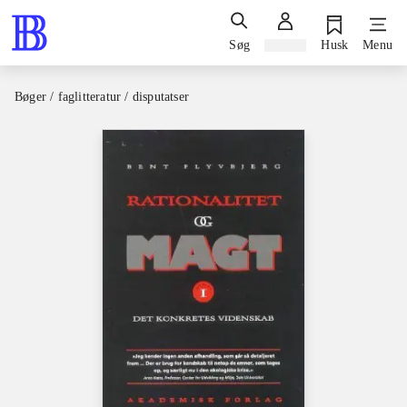
Søg
Log ind
Husk
Menu
Bøger / faglitteratur / disputatser