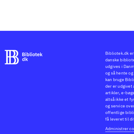
Bibliotek.dk er
danske bibliote
udgives i Danm
og så hente og 
kan bruge Bibli
der er udgivet 
artikler, e-bøg
altså ikke et f
og service ove
offentlige bibl
få leveret til d
Administrer co