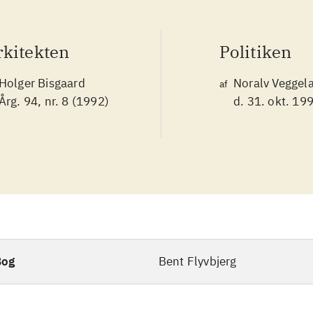
rkitekten
Politiken
Holger Bisgaard
Noralv Veggel
af
Årg. 94, nr. 8 (1992)
d. 31. okt. 19
Bog
Bent Flyvbjerg