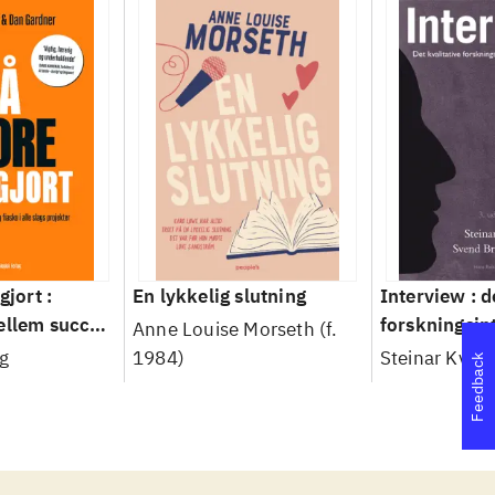
gjort :
En lykkelig slutning
Interview : d
ellem succes
forskningsin
Anne Louise Morseth (f.
le slags
håndværk
g
1984)
Steinar Kvale
Feedback