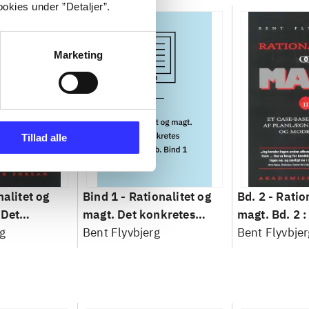
okies under ”Detaljer”.
Marketing
Tillad alle
nalitet og
Bind 1 -
Rationalitet og
Bd. 2 -
Ratio
 Det
magt. Det konkretes
magt. Bd. 2 :
idenskab
g
videnskab. Bind 1
Bent Flyvbjerg
baseret studi
Bent Flyvbjer
planlægning,
modernitet