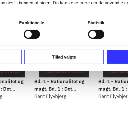
ookies” i bunden af siden. Du kan læse mere om de anvendte co
Funktionelle
Statistik
Tillad valgte
onalitet og
Bd. 1 -
Rationalitet og
Bd. 1 -
Ratio
: Det
magt. Bd. 1 : Det
magt. Bd. 1 :
idenskab
g
konkretes videnskab
Bent Flyvbjerg
konkretes v
Bent Flyvbjer