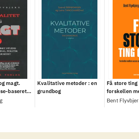
 og magt.
Kvalitative metoder : en
Få store ting 
ase-baseret
grundbog
forskellen m
anlægning,
og fiasko i al
g
Bent Flyvbjer
odernitet
projekter