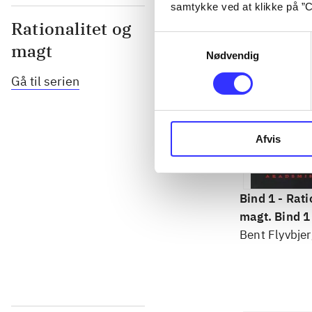
samtykke ved at klikke på ”C
Rationalitet og
Samtykkevalg
magt
Nødvendig
Gå til serien
Afvis
Bind 1 -
Rati
magt. Bind 1 
konkretes v
Bent Flyvbjer