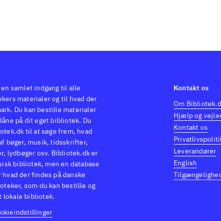
 en samlet indgang til alle
Kontakt os
kers materialer og til hvad der
Om Bibliotek.
ark. Du kan bestille materialer
Hjælp og vejle
låne på dit eget bibliotek. Du
Kontakt os
otek.dk til at søge frem, hvad
Privatlivspoliti
af bøger, musik, tidsskrifter,
Leverandører
er, lydbøger osv. Bibliotek.dk er
English
ysisk bibliotek, men en database
r hvad der findes på danske
Tilgængelighe
ioteker, som du kan bestille og
it lokale bibliotek.
okieindstillinger