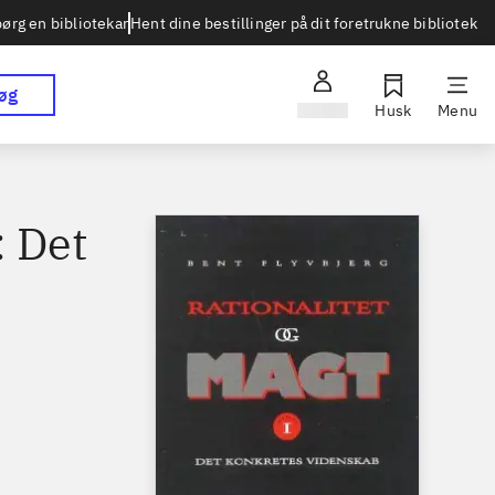
Hent dine bestillinger på dit foretrukne bibliotek
ørg en bibliotekar
øg
Log ind
Husk
Menu
: Det