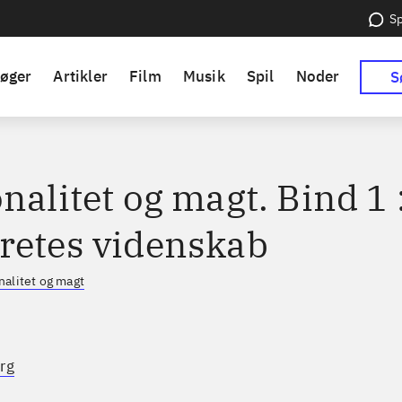
Sp
øger
Artikler
Film
Musik
Spil
Noder
S
nalitet og magt. Bind 1 
retes videnskab
nalitet og magt
rg