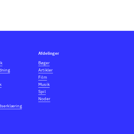
Afdelinger
dk
Bøger
dning
Artikler
Film
k
Musik
Spil
Noder
dserklæring