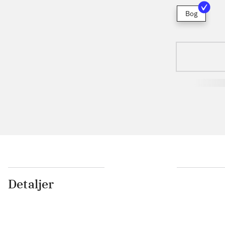
Bog
Detaljer
...
...
...