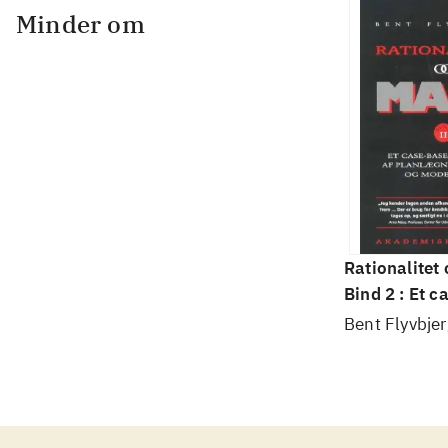
Minder om
Rationalitet
Bind 2 : Et c
studie af pl
Bent Flyvbjer
politik og m