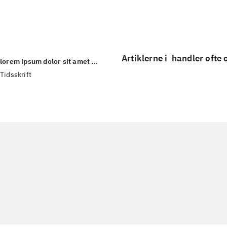
...
Artiklerne i
handler ofte
lorem ipsum dolor sit amet ...
Tidsskrift