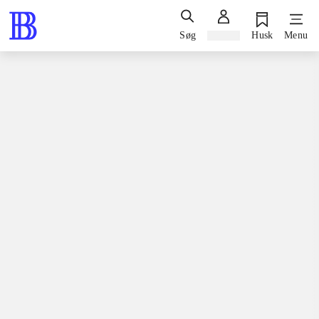
Søg
Log ind
Husk
Menu
Bøger / faglitteratur / disputatser