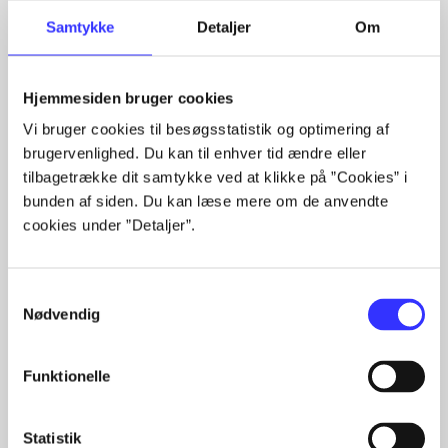
Samtykke
Detaljer
Om
Rationalitet og magt
Hjemmesiden bruger cookies
Gå til serien
Vi bruger cookies til besøgsstatistik og optimering af
brugervenlighed. Du kan til enhver tid ændre eller
tilbagetrække dit samtykke ved at klikke på ”Cookies” i
bunden af siden. Du kan læse mere om de anvendte
cookies under ”Detaljer”.
Samtykkevalg
Nødvendig
Funktionelle
Bind 1 -
Rationalitet og
Bd. 1 -
Rationalitet og
Bd
Statistik