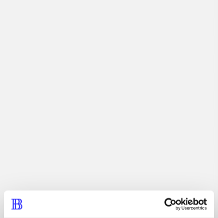
Artikler med samme emner
Fra
Artikler
Alle registrerede artikler fordelt på udgivelser
...
...
...
...
...