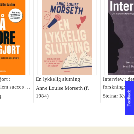
jort :
En lykkelig slutning
Interview : de
llem succes og
forskningsint
Anne Louise Morseth (f.
Feedback
lags projekter
håndværk
g
1984)
Steinar Kvale