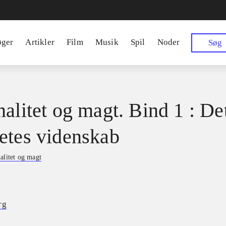
øger
Artikler
Film
Musik
Spil
Noder
Søg
nalitet og magt. Bind 1 : De
etes videnskab
alitet og magt
rg