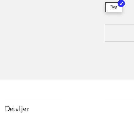
Bog
Detaljer
...
...
...