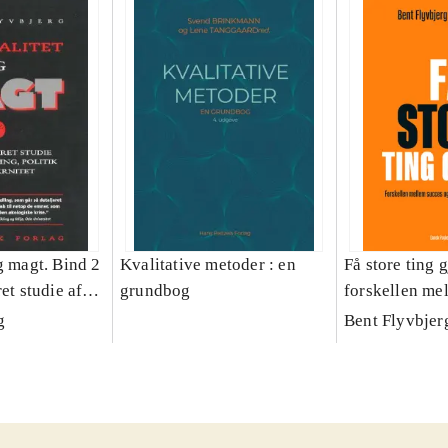
g magt. Bind 2
Kvalitative metoder : en
Få store ting g
et studie af
grundbog
forskellen me
olitik og
fiasko i alle s
g
Bent Flyvbjer