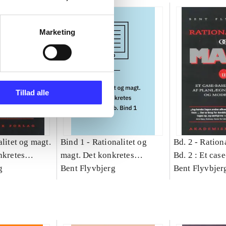
Marketing
Tillad alle
litet og magt.
Bind 1 -
Rationalitet og
Bd. 2 -
Rationa
nkretes
magt. Det konkretes
Bd. 2 : Et cas
g
videnskab. Bind 1
Bent Flyvbjerg
studie af plan
Bent Flyvbjer
politik og mod