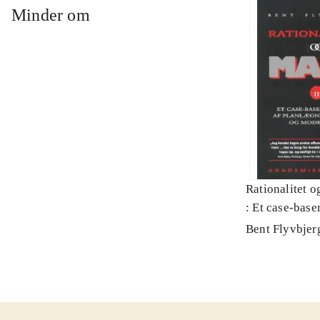
Minder om
Rationalitet o
: Et case-baser
planlægning, p
Bent Flyvbjer
modernitet