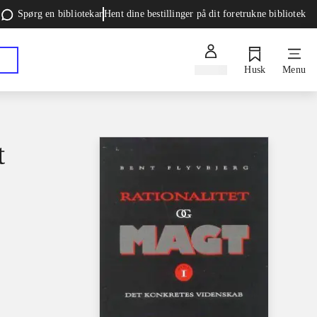
Spørg en bibliotekar
Hent dine bestillinger på dit foretrukne bibliotek
Log ind
Husk
Menu
t