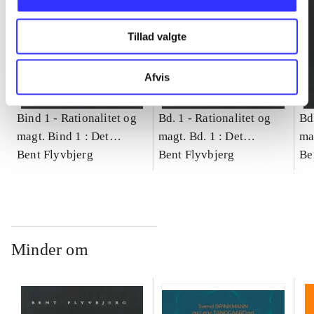
Tillad valgte
Afvis
Bind 1 -
Rationalitet og
Bd. 1 -
Rationalitet og
Bd
magt. Bind 1 : Det
magt. Bd. 1 : Det
ma
konkretes videnskab
Bent Flyvbjerg
konkretes videnskab
Bent Flyvbjerg
ko
Be
Minder om