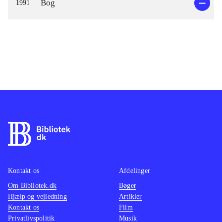
Bog
1991
Kontakt os
Afdelinger
Om Bibliotek.dk
Bøger
Hjælp og vejledning
Artikler
Kontakt os
Film
Privatlivspolitik
Musik