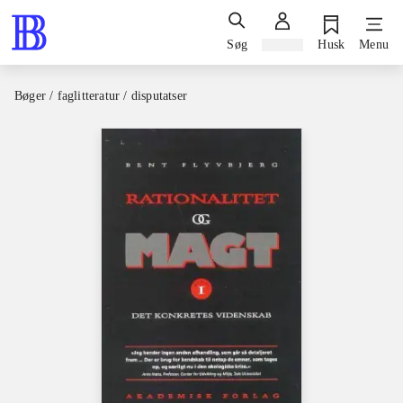
Søg
Log ind
Husk
Menu
Bøger / faglitteratur / disputatser