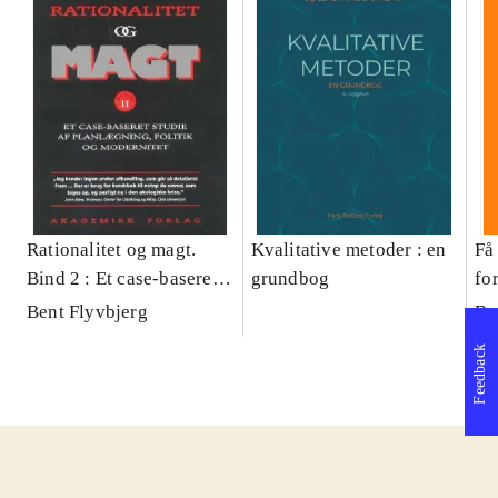
Rationalitet og magt.
Kvalitative metoder : en
Få 
Bind 2 : Et case-baseret
grundbog
fo
studie af planlægning,
og 
Bent Flyvbjerg
Be
politik og modernitet
pr
Feedback