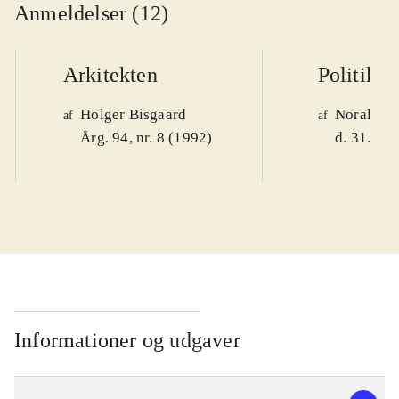
Anmeldelser (12)
Arkitekten
Politiken
Holger Bisgaard
Noralv V
af
af
Årg. 94, nr. 8 (1992)
d. 31. okt
Informationer og udgaver