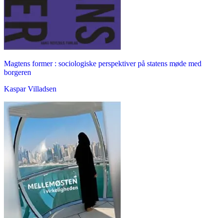
Magtens former : sociologiske perspektiver på statens møde med
borgeren
Kaspar Villadsen