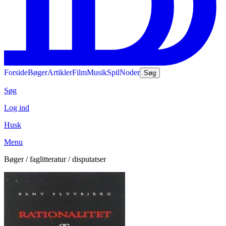
Forside
Bøger
Artikler
Film
Musik
Spil
Noder
Søg
Søg
Log ind
Husk
Menu
Bøger / faglitteratur / disputatser