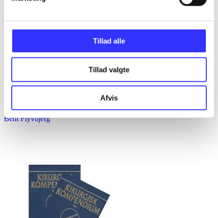
Tillad alle
Tillad valgte
Få store ting gjort : forskellen mellem succes og fiasko i alle slags
Afvis
projekter
Bent Flyvbjerg