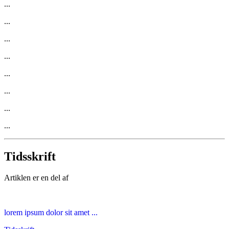
...
...
...
...
...
...
...
...
Tidsskrift
Artiklen er en del af
lorem ipsum dolor sit amet ...