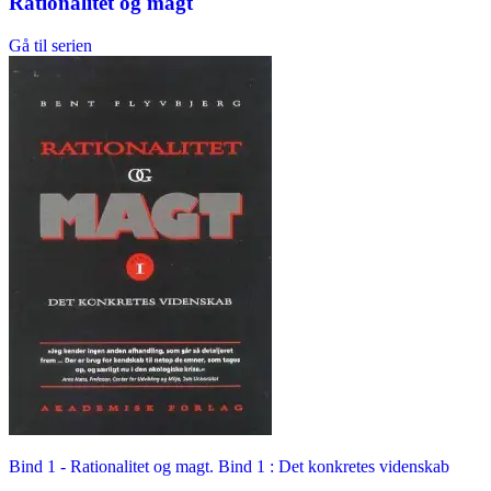
Rationalitet og magt
Gå til serien
Bind 1 -
Rationalitet og magt. Bind 1 : Det konkretes videnskab