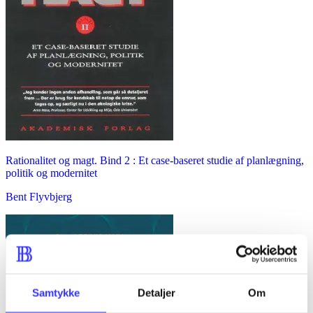
Rationalitet og magt. Bind 2 : Et case-baseret studie af planlægning,
politik og modernitet
Bent Flyvbjerg
Samtykke
Detaljer
Om