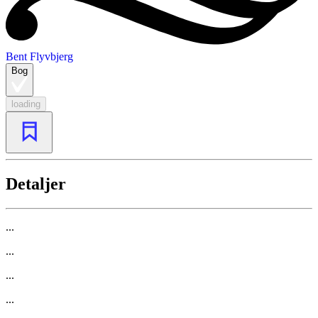
Bent Flyvbjerg
Bog
loading
Detaljer
...
...
...
...