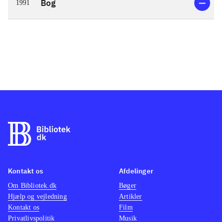
Bog
1991
Kontakt os
Afdelinger
Om Bibliotek.dk
Bøger
Hjælp og vejledning
Artikler
Kontakt os
Film
Privatlivspolitik
Musik