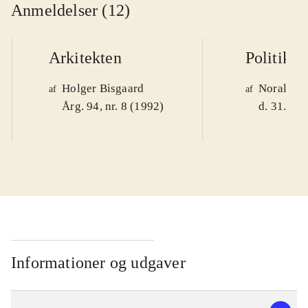
Anmeldelser (12)
Arkitekten
Politiken
Holger Bisgaard
Noralv V
af
af
Årg. 94, nr. 8 (1992)
d. 31. okt
Informationer og udgaver