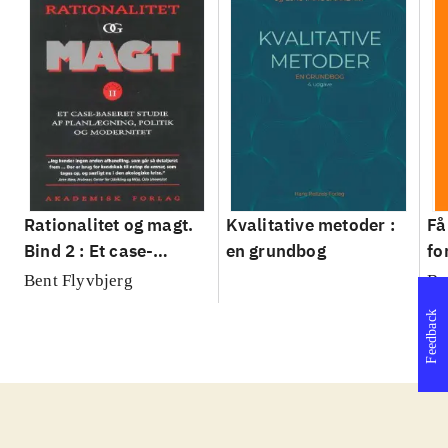
Rationalitet og magt.
Kvalitative metoder :
Få
Bind 2 : Et case-
en grundbog
fo
baseret studie af
su
Bent Flyvbjerg
Be
planlægning, politik og
sl
Feedback
modernitet