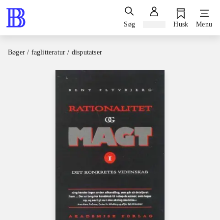
Søg
Log ind
Husk
Menu
Bøger / faglitteratur / disputatser