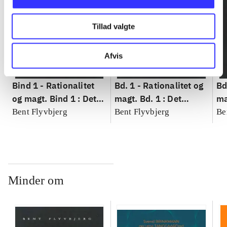
Tillad valgte
Afvis
Bind 1 -
Rationalitet
Bd. 1 -
Rationalitet og
Bd
og magt. Bind 1 : Det
magt. Bd. 1 : Det
ma
konkretes videnskab
konkretes videnskab
ko
Bent Flyvbjerg
Bent Flyvbjerg
Be
Minder om