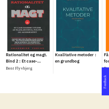
Rationalitet og magt.
Kvalitative metoder :
Få
Bind 2 : Et case-
en grundbog
fo
baseret studie af
su
Bent Flyvbjerg
Be
planlægning, politik og
sl
Feedback
modernitet