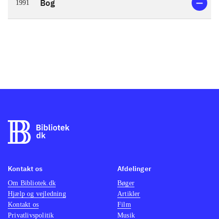
Bog
1991
Kontakt os
Afdelinger
Om Bibliotek.dk
Bøger
Hjælp og vejledning
Artikler
Kontakt os
Film
Privatlivspolitik
Musik