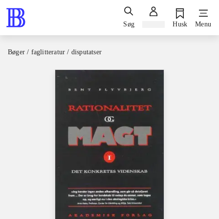
Søg
Log ind
Husk
Menu
Bøger / faglitteratur / disputatser