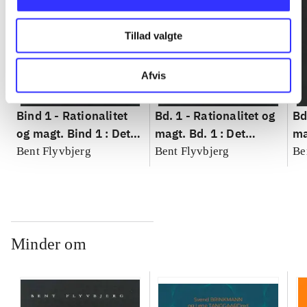
Tillad valgte
Afvis
Bind 1 -
Rationalitet
Bd. 1 -
Rationalitet og
Bd
og magt. Bind 1 : Det
magt. Bd. 1 : Det
ma
konkretes videnskab
konkretes videnskab
ko
Bent Flyvbjerg
Bent Flyvbjerg
Be
Minder om