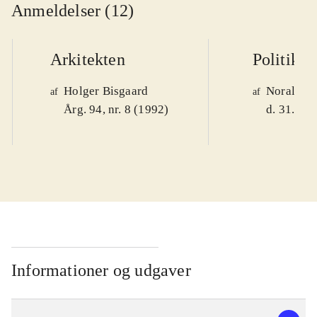
Anmeldelser (12)
Arkitekten
Politiken
Holger Bisgaard
Noralv V
af
af
Årg. 94, nr. 8 (1992)
d. 31. okt
Informationer og udgaver