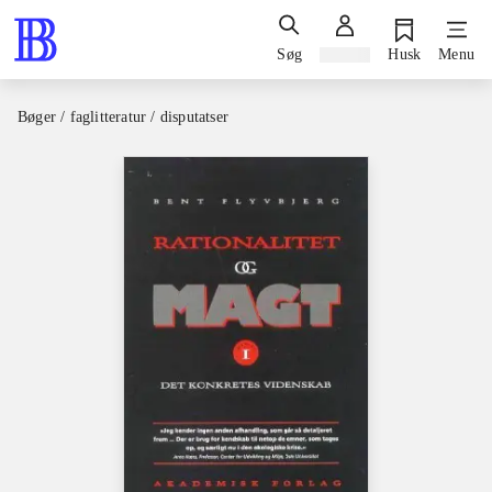
Søg
Log ind
Husk
Menu
Bøger / faglitteratur / disputatser