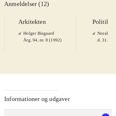
Anmeldelser (12)
Arkitekten
Politiken
Holger Bisgaard
Noralv V
af
af
Årg. 94, nr. 8 (1992)
d. 31. okt
Informationer og udgaver