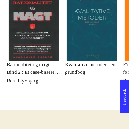
Rationalitet og magt.
Kvalitative metoder : en
Få 
Bind 2 : Et case-baseret
grundbog
fo
studie af planlægning,
og 
Bent Flyvbjerg
Be
politik og modernitet
pr
Feedback