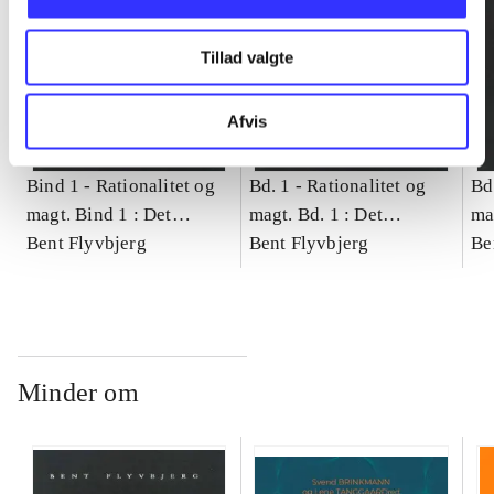
Tillad valgte
Afvis
Bind 1 -
Rationalitet og
Bd. 1 -
Rationalitet og
Bd
magt. Bind 1 : Det
magt. Bd. 1 : Det
ma
konkretes videnskab
Bent Flyvbjerg
konkretes videnskab
Bent Flyvbjerg
ko
Be
Minder om