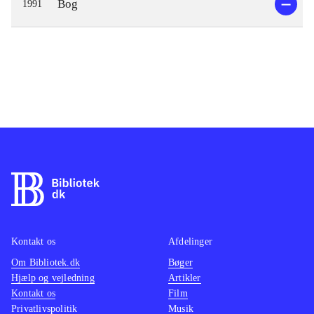
Bog
1991
Kontakt os
Afdelinger
Om Bibliotek.dk
Bøger
Hjælp og vejledning
Artikler
Kontakt os
Film
Privatlivspolitik
Musik