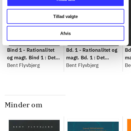
Tillad valgte
Afvis
Bind 1 -
Rationalitet
Bd. 1 -
Rationalitet og
Bd
og magt. Bind 1 : Det
magt. Bd. 1 : Det
ma
konkretes videnskab
Bent Flyvbjerg
konkretes videnskab
Bent Flyvbjerg
ko
Be
Minder om