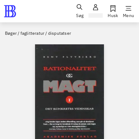
Søg
Log ind
Husk
Menu
Bøger / faglitteratur / disputatser