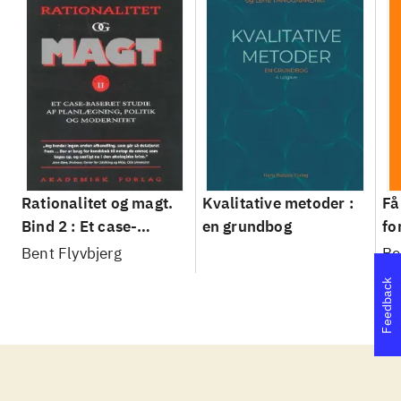
Rationalitet og magt.
Kvalitative metoder :
Få
Bind 2 : Et case-
en grundbog
fo
baseret studie af
su
Bent Flyvbjerg
Be
planlægning, politik og
sl
Feedback
modernitet