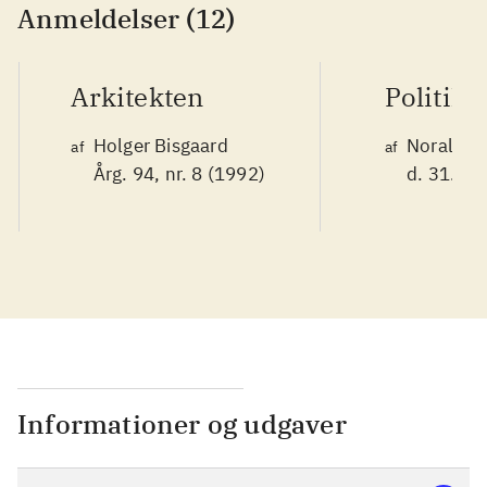
Anmeldelser (12)
Arkitekten
Politike
Holger Bisgaard
Noralv V
af
af
Årg. 94, nr. 8 (1992)
d. 31. ok
Informationer og udgaver