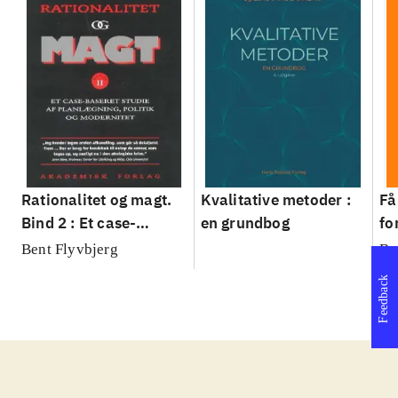
Rationalitet og magt.
Kvalitative metoder :
Få
Bind 2 : Et case-
en grundbog
fo
baseret studie af
su
Bent Flyvbjerg
Be
planlægning, politik og
sl
Feedback
modernitet