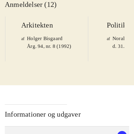
Anmeldelser (12)
Arkitekten
Politiken
Holger Bisgaard
Noralv V
af
af
Årg. 94, nr. 8 (1992)
d. 31. okt
Informationer og udgaver