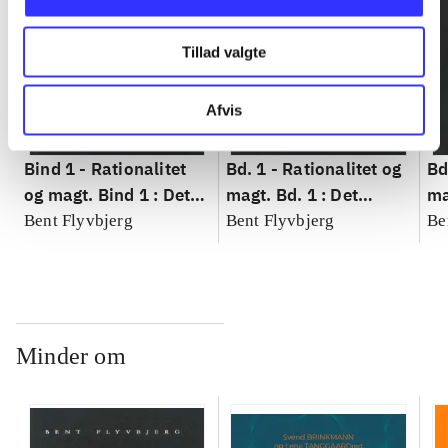
Tillad valgte
Afvis
Bind 1 -
Rationalitet
Bd. 1 -
Rationalitet og
Bd
og magt. Bind 1 : Det
magt. Bd. 1 : Det
ma
konkretes videnskab
konkretes videnskab
ko
Bent Flyvbjerg
Bent Flyvbjerg
Be
Minder om