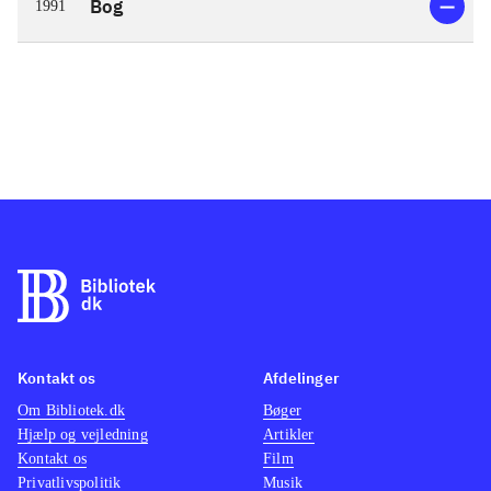
Bog
1991
Kontakt os
Afdelinger
Om Bibliotek.dk
Bøger
Hjælp og vejledning
Artikler
Kontakt os
Film
Privatlivspolitik
Musik