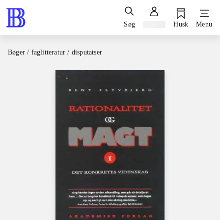
Søg
Log ind
Husk
Menu
Bøger / faglitteratur / disputatser