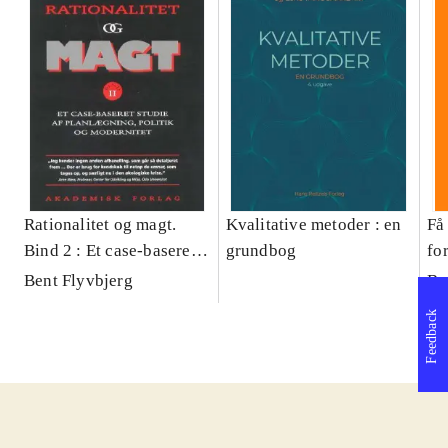
Rationalitet og magt.
Kvalitative metoder : en
Få 
Bind 2 : Et case-baseret
grundbog
fo
studie af planlægning,
og 
Bent Flyvbjerg
Be
politik og modernitet
pr
Feedback