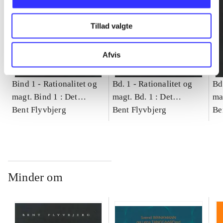
Tillad valgte
Afvis
Bind 1 -
Rationalitet og
Bd. 1 -
Rationalitet og
Bd
magt. Bind 1 : Det
magt. Bd. 1 : Det
ma
konkretes videnskab
Bent Flyvbjerg
konkretes videnskab
Bent Flyvbjerg
ko
Be
Minder om