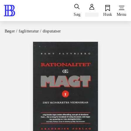
Søg
Log ind
Husk
Menu
Bøger / faglitteratur / disputatser