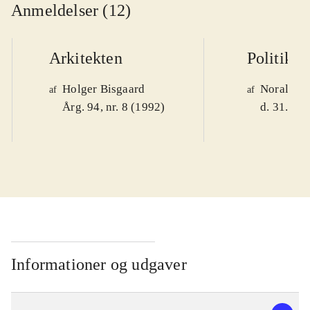
Anmeldelser (12)
Arkitekten
Politiken
Holger Bisgaard
Noralv V
af
af
Årg. 94, nr. 8 (1992)
d. 31. okt
Informationer og udgaver