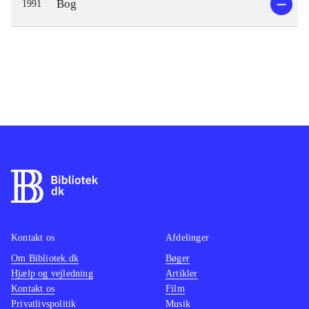
Bog
1991
Kontakt os
Afdelinger
Om Bibliotek.dk
Bøger
Hjælp og vejledning
Artikler
Kontakt os
Film
Privatlivspolitik
Musik