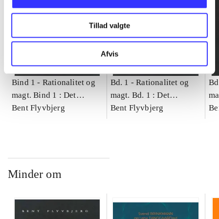
Tillad valgte
Afvis
Bind 1 -
Rationalitet og
Bd. 1 -
Rationalitet og
Bd
magt. Bind 1 : Det
magt. Bd. 1 : Det
ma
konkretes videnskab
Bent Flyvbjerg
konkretes videnskab
Bent Flyvbjerg
ko
Be
Minder om