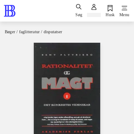
Søg
Log ind
Husk
Menu
Bøger / faglitteratur / disputatser