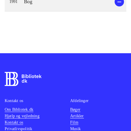
Bog
1991
Kontakt os
Afdelinger
Om Bibliotek.dk
Bøger
Hjælp og vejledning
Artikler
Kontakt os
Film
Privatlivspolitik
Musik