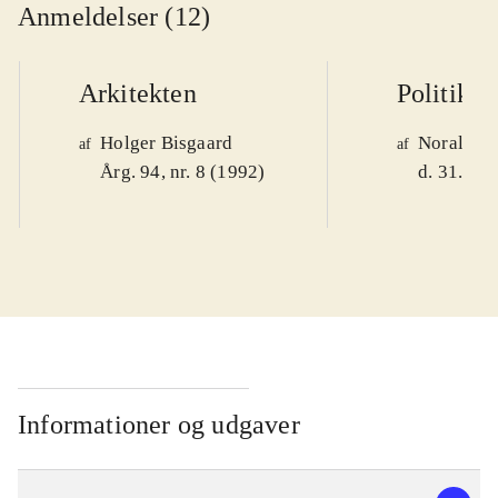
Anmeldelser (12)
Arkitekten
Politiken
Holger Bisgaard
Noralv V
af
af
Årg. 94, nr. 8 (1992)
d. 31. okt
Informationer og udgaver