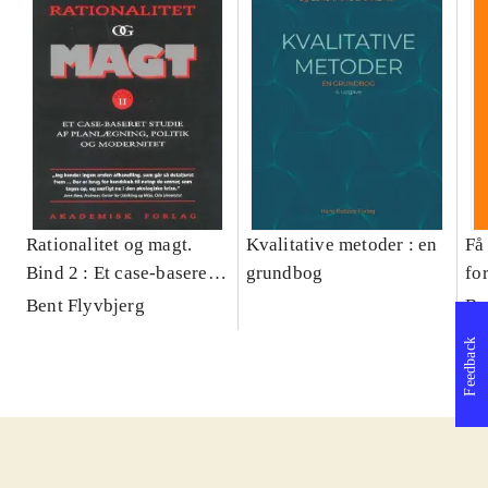
Rationalitet og magt.
Kvalitative metoder : en
Få 
Bind 2 : Et case-baseret
grundbog
fo
studie af planlægning,
og 
Bent Flyvbjerg
Be
politik og modernitet
pr
Feedback