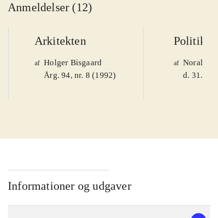
Anmeldelser (12)
Arkitekten
Politiken
Holger Bisgaard
Noralv V
af
af
Årg. 94, nr. 8 (1992)
d. 31. okt
Informationer og udgaver