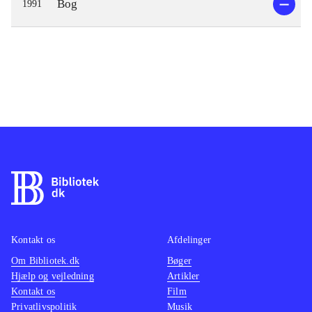
Bog
1991
Kontakt os
Afdelinger
Om Bibliotek.dk
Bøger
Hjælp og vejledning
Artikler
Kontakt os
Film
Privatlivspolitik
Musik