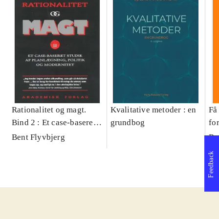
Rationalitet og magt.
Kvalitative metoder : en
Få 
Bind 2 : Et case-baseret
grundbog
fo
studie af planlægning,
og 
Bent Flyvbjerg
Be
politik og modernitet
pr
Feedback