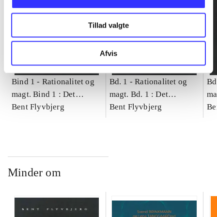
Tillad valgte
Afvis
Bind 1 -
Rationalitet og
Bd. 1 -
Rationalitet og
Bd
magt. Bind 1 : Det
magt. Bd. 1 : Det
ma
konkretes videnskab
Bent Flyvbjerg
konkretes videnskab
Bent Flyvbjerg
ko
Be
Minder om