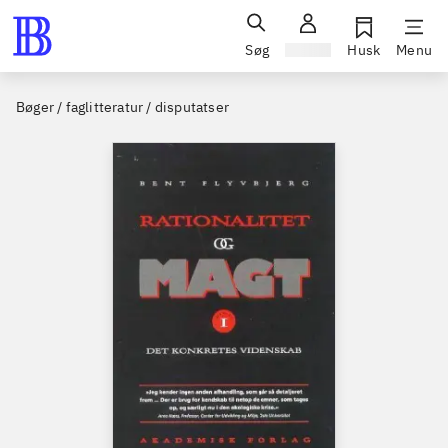
Søg
Log ind
Husk
Menu
Bøger / faglitteratur / disputatser