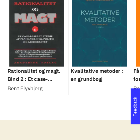
Rationalitet og magt.
Kvalitative metoder :
Få
Bind 2 : Et case-
en grundbog
fo
baseret studie af
su
Bent Flyvbjerg
Be
planlægning, politik og
sl
Feedback
modernitet