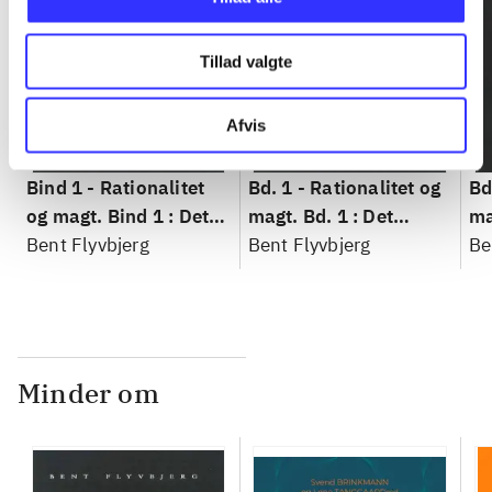
Tillad valgte
Afvis
Bind 1 -
Rationalitet
Bd. 1 -
Rationalitet og
Bd
og magt. Bind 1 : Det
magt. Bd. 1 : Det
ma
konkretes videnskab
Bent Flyvbjerg
konkretes videnskab
Bent Flyvbjerg
ko
Be
Minder om