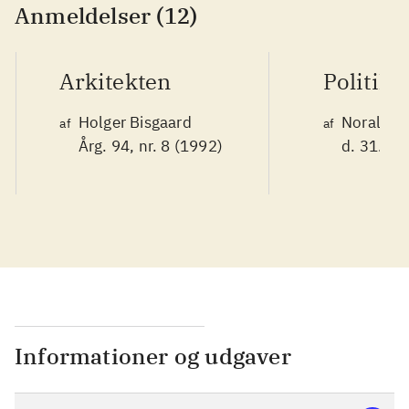
Anmeldelser (12)
Arkitekten
Politike
Holger Bisgaard
Noralv V
af
af
Årg. 94, nr. 8 (1992)
d. 31. ok
Informationer og udgaver