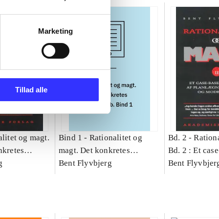
Marketing
Tillad alle
litet og magt.
Bind 1 -
Rationalitet og
Bd. 2 -
Rationa
nkretes
magt. Det konkretes
Bd. 2 : Et cas
g
videnskab. Bind 1
Bent Flyvbjerg
studie af plan
Bent Flyvbjer
politik og mod