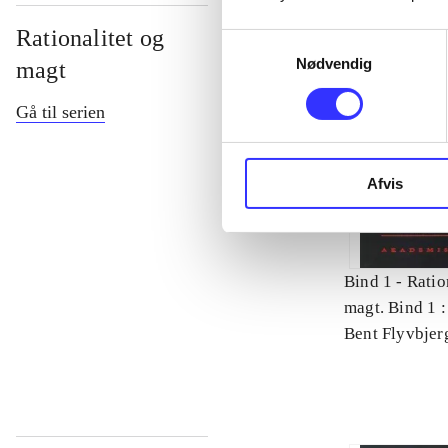
Rationalitet og
Samtykkevalg
Nødvendig
magt
Gå til serien
Afvis
Bind 1 -
Ratio
magt. Bind 1 :
videnskab
Bent Flyvbjer