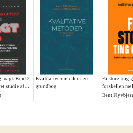
g magt. Bind 2
Kvalitative metoder : en
Få store ting g
et studie af
grundbog
forskellen me
olitik og
fiasko i alle s
g
Bent Flyvbjer