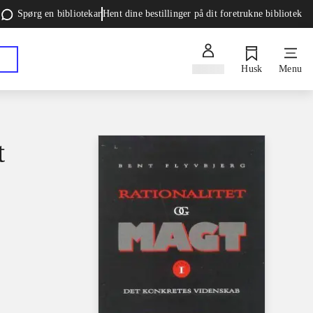
Spørg en bibliotekar
Hent dine bestillinger på dit foretrukne bibliotek
Log ind
Husk
Menu
t