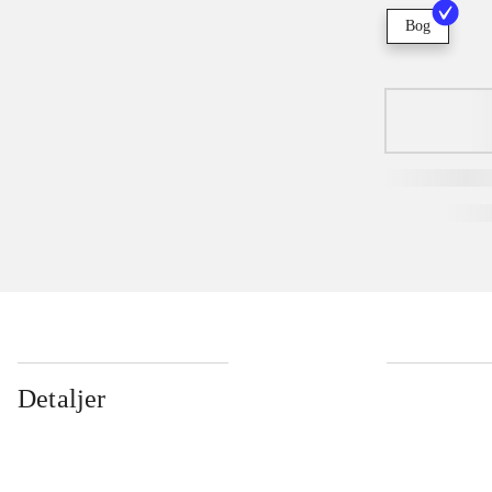
Bog
Detaljer
...
...
...