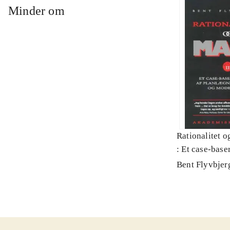
Minder om
Rationalitet o
: Et case-baser
planlægning, p
Bent Flyvbjer
modernitet