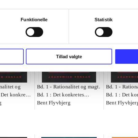
Funktionelle
Statistik
Tillad valgte
nalitet og
Bd. 1 -
Rationalitet og magt.
Bd. 1 -
Rationa
 Det konkretes
Bd. 1 : Det konkretes
Bd. 1 : Det ko
g
videnskab
Bent Flyvbjerg
videnskab
Bent Flyvbjer