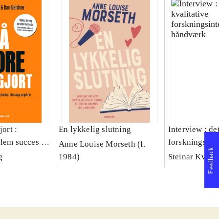
jort :
En lykkelig slutning
Interview : de
llem succes og
forskningsint
Anne Louise Morseth (f.
Feedback
lags projekter
håndværk
g
1984)
Steinar Kvale