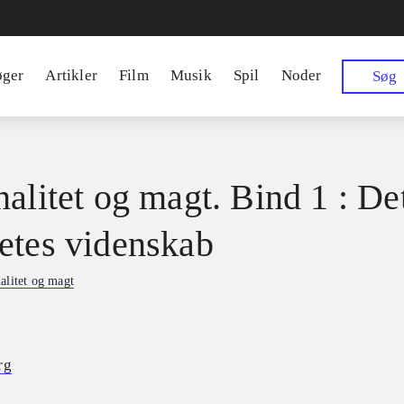
øger
Artikler
Film
Musik
Spil
Noder
Søg
nalitet og magt. Bind 1 : De
etes videnskab
alitet og magt
rg