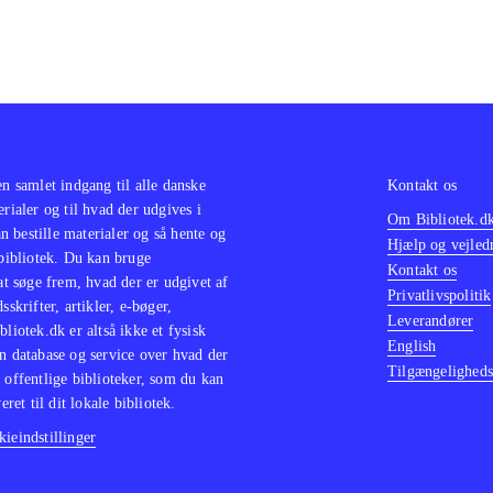
en samlet indgang til alle danske
Kontakt os
erialer og til hvad der udgives i
Om Bibliotek.d
 bestille materialer og så hente og
Hjælp og vejled
 bibliotek. Du kan bruge
Kontakt os
 at søge frem, hvad der er udgivet af
Privatlivspolitik
sskrifter, artikler, e-bøger,
Leverandører
bliotek.dk er altså ikke et fysisk
English
n database og service over hvad der
Tilgængeligheds
 offentlige biblioteker, som du kan
eret til dit lokale bibliotek.
ieindstillinger