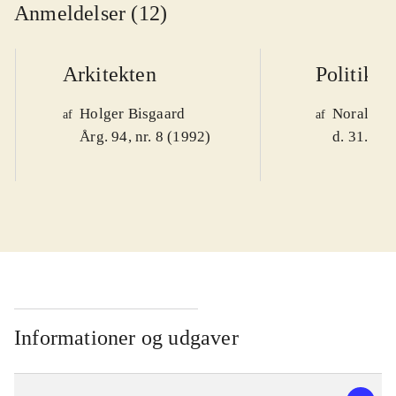
Anmeldelser (12)
Arkitekten
Politiken
Holger Bisgaard
Noralv V
af
af
Årg. 94, nr. 8 (1992)
d. 31. okt
Informationer og udgaver