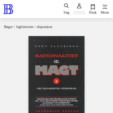
Søg
Log ind
Husk
Menu
Bøger / faglitteratur / disputatser