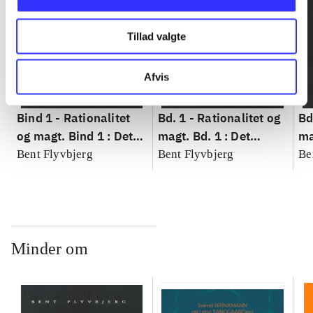
Tillad valgte
Afvis
Bind 1 -
Rationalitet
Bd. 1 -
Rationalitet og
Bd
og magt. Bind 1 : Det
magt. Bd. 1 : Det
ma
konkretes videnskab
konkretes videnskab
ko
Bent Flyvbjerg
Bent Flyvbjerg
Be
Minder om