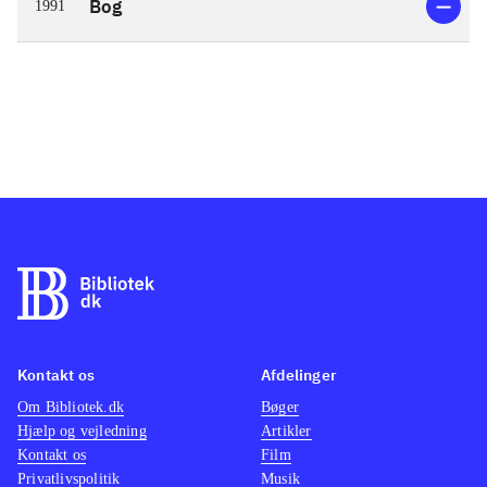
Bog
1991
Kontakt os
Afdelinger
Om Bibliotek.dk
Bøger
Hjælp og vejledning
Artikler
Kontakt os
Film
Privatlivspolitik
Musik