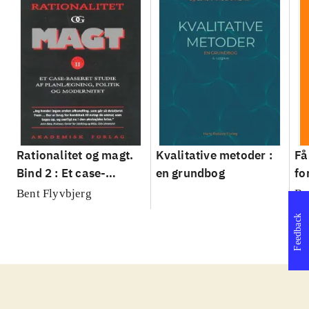
Rationalitet og magt.
Kvalitative metoder :
Få
Bind 2 : Et case-
en grundbog
fo
baseret studie af
su
Bent Flyvbjerg
Be
planlægning, politik og
sl
Feedback
modernitet