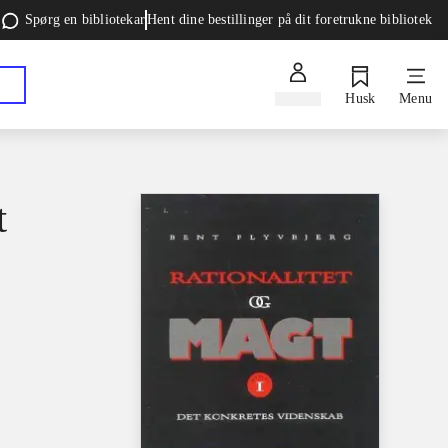
Spørg en bibliotekar
Hent dine bestillinger på dit foretrukne bibliotek
Log ind
Husk
Menu
t