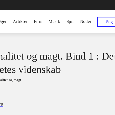
øger
Artikler
Film
Musik
Spil
Noder
Søg
nalitet og magt. Bind 1 : De
etes videnskab
alitet og magt
rg