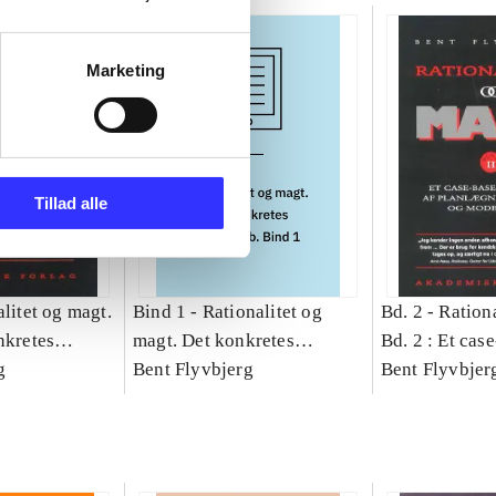
Marketing
Tillad alle
litet og magt.
Bind 1 -
Rationalitet og
Bd. 2 -
Rationa
nkretes
magt. Det konkretes
Bd. 2 : Et cas
g
videnskab. Bind 1
Bent Flyvbjerg
studie af plan
Bent Flyvbjer
politik og mod