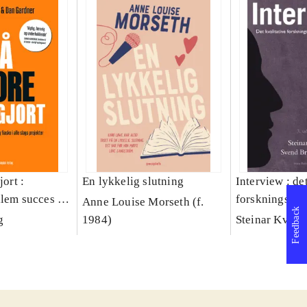
jort :
En lykkelig slutning
Interview : de
llem succes og
forskningsint
Anne Louise Morseth (f.
Feedback
lags projekter
håndværk
g
1984)
Steinar Kvale