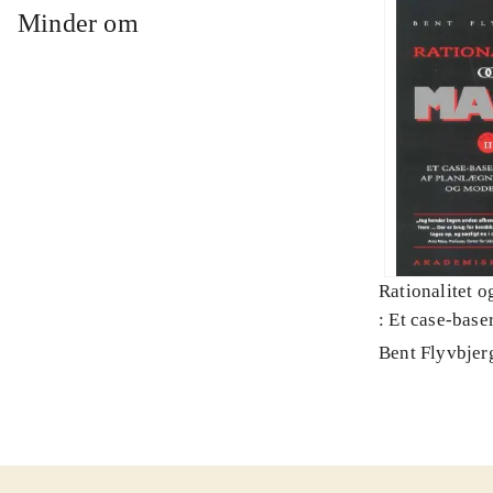
Minder om
Rationalitet o
: Et case-baser
planlægning, p
Bent Flyvbjer
modernitet