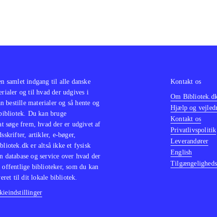
en samlet indgang til alle danske
Kontakt os
erialer og til hvad der udgives i
Om Bibliotek.d
 bestille materialer og så hente og
Hjælp og vejled
 bibliotek. Du kan bruge
Kontakt os
 at søge frem, hvad der er udgivet af
Privatlivspolitik
sskrifter, artikler, e-bøger,
Leverandører
bliotek.dk er altså ikke et fysisk
English
n database og service over hvad der
Tilgængeligheds
 offentlige biblioteker, som du kan
eret til dit lokale bibliotek.
ieindstillinger