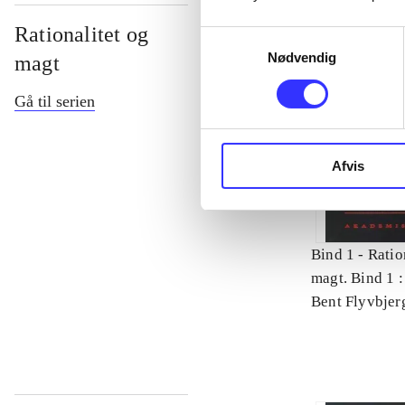
Rationalitet og
Samtykkevalg
Nødvendig
magt
Gå til serien
Afvis
Bind 1 -
Ratio
magt. Bind 1 :
videnskab
Bent Flyvbjer