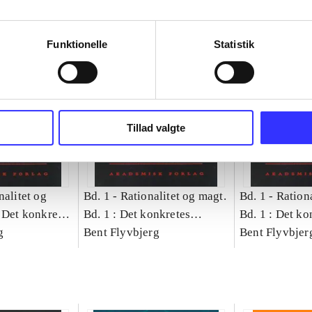
Funktionelle
Statistik
Tillad valgte
nalitet og
Bd. 1 -
Rationalitet og magt.
Bd. 1 -
Rationa
 Det konkretes
Bd. 1 : Det konkretes
Bd. 1 : Det ko
g
videnskab
Bent Flyvbjerg
videnskab
Bent Flyvbjer