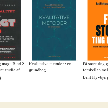
g magt. Bind 2
Kvalitative metoder : en
Få store ting g
et studie af
grundbog
forskellen me
olitik og
fiasko i alle s
g
Bent Flyvbjer