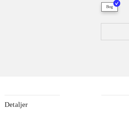
Bog
Detaljer
...
...
...